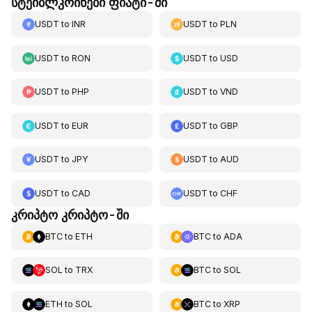
სტეიბლკოინები ფიატი-ში
USDT
to
INR
USDT
to
PLN
USDT
to
RON
USDT
to
USD
USDT
to
PHP
USDT
to
VND
USDT
to
EUR
USDT
to
GBP
USDT
to
JPY
USDT
to
AUD
USDT
to
CAD
USDT
to
CHF
კრიპტო კრიპტო-ში
BTC
to
ETH
BTC
to
ADA
SOL
to
TRX
BTC
to
SOL
ETH
to
SOL
BTC
to
XRP