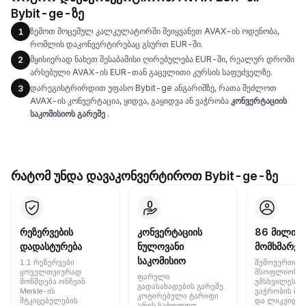
Bybit-ge-ზე
ზემოთ მოცემულ კალკულატორში შეიყვანეთ AVAX-ის ოდენობა,
1
რომლის დაკონვერტირებაც გსურთ EUR-ში.
მყისიერად ნახეთ შესაბამისი ღირებულება EUR-ში, რეალურ დროში
2
არსებული AVAX-ის EUR-თან გაცვლითი კურსის საფუძველზე.
დარეგისტრირდით უფასო Bybit-ge ანგარიშზე, რათა შეძლოთ
3
AVAX-ის კონვერტაცია, ყიდვა, გაყიდვა ან ვაჭრობა
კონვერტაციის
საკომისიოს გარეშე
.
რატომ უნდა დავაკონვერტიროთ Bybit-ge-ზე
რეზერვების
კონვერტაციის
86 მილიონ
დადასტურება
ნულოვანი
მომხმარებ
საკომისიო
1:1 რეზერვები
შემოუერთდი
ყოველთვიურად
მსოფლიოს 
ფარული
მოწმდება ონჩეინ
უმსხვილეს ბ
გადასახადების გარეშე.
Merkle-ის
ვაჭრობის მო
კოტირებული ტარიფი
მტკიცებულების
და ლიკვიდუ
არის საბოლოო