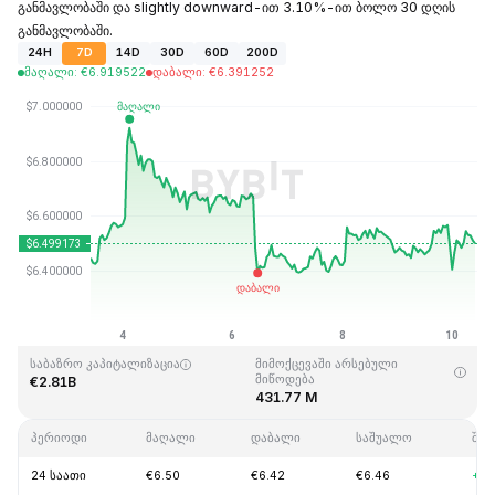
განმავლობაში და slightly downward-ით 3.10%-ით ბოლო 30 დღის
განმავლობაში.
24H
7D
14D
30D
60D
200D
მაღალი
:
€
6.919522
დაბალი
:
€
6.391252
ბოლოს განახლდა: 2026-08-10,09:40GMT+0
ისტორიული მაქსიმუმი
ისტორიული მინიმუმი
€144.96
€2.80
საბაზრო კაპიტალიზაცია
მიმოქცევაში არსებული
მიწოდება
€2.81B
431.77 M
პერიოდი
მაღალი
დაბალი
საშუალო
შეც
24 საათი
€6.50
€6.42
€6.46
+0.