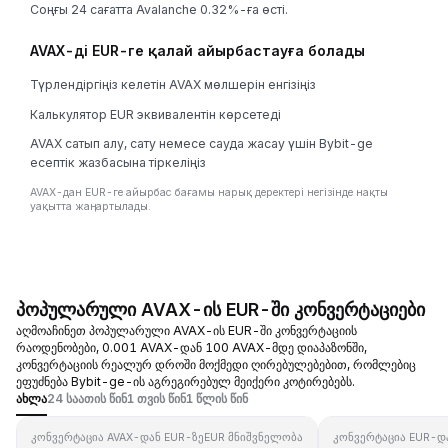
Соңғы 24 сағатта Avalanche 0.32%-ға өсті.
AVAX-ді EUR-ге қалай айырбастауға болады
Түрлендіргіңіз келетін AVAX мөлшерін енгізіңіз
Калькулятор EUR эквивалентін көрсетеді
AVAX сатып алу, сату немесе сауда жасау үшін Bybit-ge
есептік жазбасына тіркеліңіз
AVAX-дан EUR-ге айырбас бағамы нарық деректері негізінде нақты
уақытта жаңартылады.
პოპულარული AVAX-ის EUR-ში კონვერტაციები
აღმოაჩინეთ პოპულარული AVAX-ის EUR-ში კონვერტაციის
რაოდენობები, 0.001 AVAX-დან 100 AVAX-მდე დიაპაზონში,
კონვერტაციის რეალურ დროში მოქმედი ღირებულებებით, რომლებიც
ეფუძნება Bybit-ge-ის აგრეგირებულ მეიქერი კოტირებებს.
ახლა
24 საათის წინ
1 თვის წინ
1 წლის წინ
კონვერტაცია AVAX-დან EUR-ზე
EUR მნიშვნელობა
კონვერტაცია EUR-დ