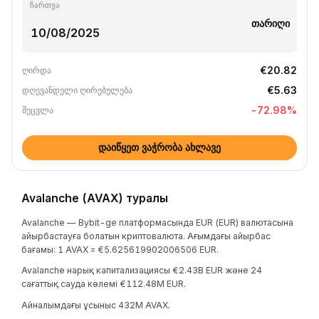
ჩართვა
თარიღი
€20.82
ღირდა
€5.63
დღევანდელი ღირებულება
-72.98
%
შეცვლა
დაიწყეთ ვაჭრობა ახლავე
Avalanche (AVAX) туралы
Avalanche — Bybit-ge платформасында EUR (EUR) валютасына
айырбастауға болатын криптовалюта. Ағымдағы айырбас
бағамы: 1 AVAX = €5.625619902006506 EUR.
Avalanche нарық капитализациясы €2.43B EUR және 24
сағаттық сауда көлемі €112.48M EUR.
Айналымдағы ұсыныс 432M AVAX.