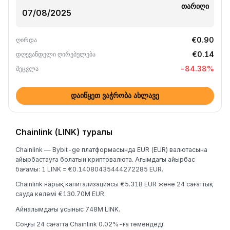
თარიღი
€0.90
ღირდა
€0.14
დღევანდელი ღირებულება
-84.38
%
შეცვლა
დაიწყეთ ვაჭრობა ახლავე
Chainlink (LINK) туралы
Chainlink — Bybit-ge платформасында EUR (EUR) валютасына
айырбастауға болатын криптовалюта. Ағымдағы айырбас
бағамы: 1 LINK = €0.14080435444272285 EUR.
Chainlink нарық капитализациясы €5.31B EUR және 24 сағаттық
сауда көлемі €130.70M EUR.
Айналымдағы ұсыныс 748M LINK.
Соңғы 24 сағатта Chainlink 0.02%-ға төмендеді.