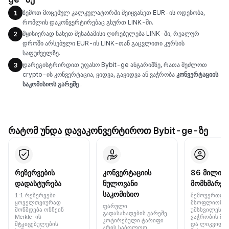
ზემოთ მოცემულ კალკულატორში შეიყვანეთ EUR-ის ოდენობა,
1
რომლის დაკონვერტირებაც გსურთ LINK-ში.
მყისიერად ნახეთ შესაბამისი ღირებულება LINK-ში, რეალურ
2
დროში არსებული EUR-ის LINK-თან გაცვლითი კურსის
საფუძველზე.
დარეგისტრირდით უფასო Bybit-ge ანგარიშზე, რათა შეძლოთ
3
crypto-ის კონვერტაცია, ყიდვა, გაყიდვა ან ვაჭრობა
კონვერტაციის
საკომისიოს გარეშე
.
რატომ უნდა დავაკონვერტიროთ Bybit-ge-ზე
რეზერვების
კონვერტაციის
86 მილიონ
დადასტურება
ნულოვანი
მომხმარებ
საკომისიო
1:1 რეზერვები
შემოუერთდი
ყოველთვიურად
მსოფლიოს 
ფარული
მოწმდება ონჩეინ
უმსხვილეს ბ
გადასახადების გარეშე.
Merkle-ის
ვაჭრობის მო
კოტირებული ტარიფი
მტკიცებულების
და ლიკვიდუ
არის საბოლოო