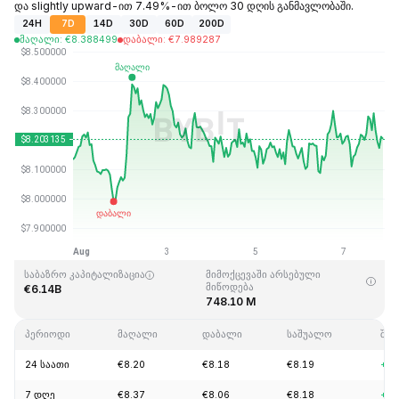
და slightly upward-ით 7.49%-ით ბოლო 30 დღის განმავლობაში.
24H
7D
14D
30D
60D
200D
მაღალი
:
€
8.388499
დაბალი
:
€
7.989287
ბოლოს განახლდა: 2026-08-07,20:31GMT+0
ისტორიული მაქსიმუმი
ისტორიული მინიმუმი
€52.70
€0.148183
საბაზრო კაპიტალიზაცია
მიმოქცევაში არსებული
მიწოდება
€6.14B
748.10 M
პერიოდი
მაღალი
დაბალი
საშუალო
შეც
24 საათი
€8.20
€8.18
€8.19
+0.
7 დღე
€8.37
€8.06
€8.18
+0.