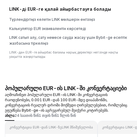
LINK-ді EUR-ге қалай айырбастауға болады
Түрлендіргіңіз келетін LINK мөлшерін енгізіңіз
Калькулятор EUR эквивалентін көрсетеді
LINK сатып алу, сату немесе сауда жасау үшін Bybit-ge есептік
жазбасына тіркеліңіз
LINK-дан EUR-ге айырбас бағамы нарық деректері негізінде нақты
уақытта жаңартылады.
პოპულარული EUR-ის LINK-ში კონვერტაციები
აღმოაჩინეთ პოპულარული EUR-ის LINK-ში კონვერტაციის
რაოდენობები, 0.001 EUR-დან 100 EUR-მდე დიაპაზონში,
კონვერტაციის რეალურ დროში მოქმედი ღირებულებებით, რომლებიც
ეფუძნება Bybit-ge-ის აგრეგირებულ მეიქერი კოტირებებს.
ახლა
24 საათის წინ
1 თვის წინ
1 წლის წინ
კონვერტაცია EUR-დან LINK-ზე
LINK მნიშვნელობა
კონვერტაცია LINK-დ