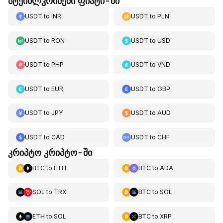
სტეიბლკოინები ფიატი-ში
USDT
to
INR
USDT
to
PLN
USDT
to
RON
USDT
to
USD
USDT
to
PHP
USDT
to
VND
USDT
to
EUR
USDT
to
GBP
USDT
to
JPY
USDT
to
AUD
USDT
to
CAD
USDT
to
CHF
კრიპტო კრიპტო-ში
BTC
to
ETH
BTC
to
ADA
SOL
to
TRX
BTC
to
SOL
ETH
to
SOL
BTC
to
XRP