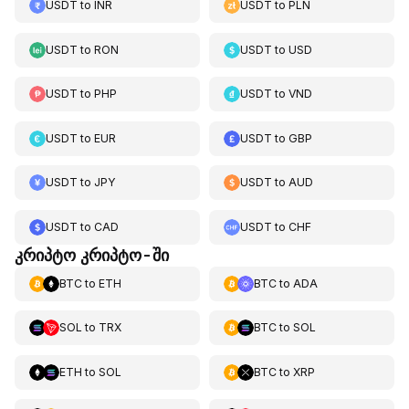
USDT
to
INR
USDT
to
PLN
USDT
to
RON
USDT
to
USD
USDT
to
PHP
USDT
to
VND
USDT
to
EUR
USDT
to
GBP
USDT
to
JPY
USDT
to
AUD
USDT
to
CAD
USDT
to
CHF
კრიპტო კრიპტო-ში
BTC
to
ETH
BTC
to
ADA
SOL
to
TRX
BTC
to
SOL
ETH
to
SOL
BTC
to
XRP