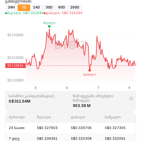
განმავლობაში.
24H
7D
14D
30D
60D
200D
მაღალი
:
S$
0.342688
დაბალი
:
S$
0.324399
ბოლოს განახლდა: 2026-08-09,09:22GMT+0
ისტორიული მაქსიმუმი
ისტორიული მინიმუმი
S$20.85
S$0.279235
საბაზრო კაპიტალიზაცია
მიმოქცევაში არსებული
მიწოდება
S$311.54M
953.38 M
პერიოდი
მაღალი
დაბალი
საშუალო
შ
24 საათი
S$0.327903
S$0.326706
S$0.327305
-
7 დღე
S$0.339361
S$0.325308
S$0.332091
-