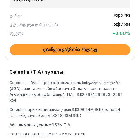
S$2.39
ღირდა
S$2.39
დღევანდელი ღირებულება
+
0.00
%
შეცვლა
დაიწყეთ ვაჭრობა ახლავე
Celestia (TIA) туралы
Celestia — Bybit-ge платформасында სინგაპურის დოლარი
(SGD) валютасына айырбастауға болатын криптовалюта.
Ағымдағы айырбас бағамы: 1 TIA = S$2.393129587392261
SGD.
Celestia нарық капитализациясы S$398.14M SGD және 24
сағаттық сауда көлемі S$18.68M SGD.
Айналымдағы ұсыныс 953M TIA.
Соңғы 24 сағатта Celestia 0.55%-ға өсті.