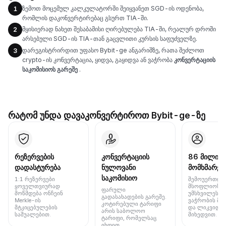
ზემოთ მოცემულ კალკულატორში შეიყვანეთ SGD-ის ოდენობა,
1
რომლის დაკონვერტირებაც გსურთ TIA-ში.
მყისიერად ნახეთ შესაბამისი ღირებულება TIA-ში, რეალურ დროში
2
არსებული SGD-ის TIA-თან გაცვლითი კურსის საფუძველზე.
დარეგისტრირდით უფასო Bybit-ge ანგარიშზე, რათა შეძლოთ
3
crypto-ის კონვერტაცია, ყიდვა, გაყიდვა ან ვაჭრობა
კონვერტაციის
საკომისიოს გარეშე
.
რატომ უნდა დავაკონვერტიროთ Bybit-ge-ზე
რეზერვების
კონვერტაციის
86 მილიონ
დადასტურება
ნულოვანი
მომხმარებ
საკომისიო
1:1 რეზერვები
შემოუერთდი
ყოველთვიურად
მსოფლიოს 
ფარული
მოწმდება ონჩეინ
უმსხვილეს ბ
გადასახადების გარეშე.
Merkle-ის
ვაჭრობის მო
კოტირებული ტარიფი
მტკიცებულების
და ლიკვიდუ
არის საბოლოო
საშუალებით.
მიხედვით.
ტარიფი, რომელსაც
იხდით.