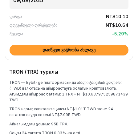
NT$10.10
ღირდა
NT$10.64
დღევანდელი ღირებულება
+
5.29
%
შეცვლა
დაიწყეთ ვაჭრობა ახლავე
TRON (TRX) туралы
TRON — Bybit-ge платформасында ახალი ტაივანის დოლარი
(TWD) валютасына айырбастауға болатын криптовалюта.
Ағымдағы айырбас бағамы: 1 TRX = NT$10.637975259871439
TWD.
TRON нарық капитализациясы NT$1.01T TWD және 24
сағаттық сауда көлемі NT$7.99B TWD.
Айналымдағы ұсыныс 95B TRX.
Соңғы 24 сағатта TRON 0.33%-ға өсті.