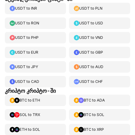
USDT
to
INR
USDT
to
PLN
USDT
to
RON
USDT
to
USD
USDT
to
PHP
USDT
to
VND
USDT
to
EUR
USDT
to
GBP
USDT
to
JPY
USDT
to
AUD
USDT
to
CAD
USDT
to
CHF
კრიპტო კრიპტო-ში
BTC
to
ETH
BTC
to
ADA
SOL
to
TRX
BTC
to
SOL
ETH
to
SOL
BTC
to
XRP