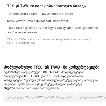
TRX-ді TWD-ге қалай айырбастауға болады
Түрлендіргіңіз келетін TRX мөлшерін енгізіңіз
Калькулятор TWD эквивалентін көрсетеді
TRX сатып алу, сату немесе сауда жасау үшін Bybit-ge есептік
жазбасына тіркеліңіз
TRX-дан TWD-ге айырбас бағамы нарық деректері негізінде нақты
уақытта жаңартылады.
პოპულარული TRX-ის TWD-ში კონვერტაციები
აღმოაჩინეთ პოპულარული TRX-ის TWD-ში კონვერტაციის
რაოდენობები, 0.001 TRX-დან 100 TRX-მდე დიაპაზონში,
კონვერტაციის რეალურ დროში მოქმედი ღირებულებებით, რომლებიც
ეფუძნება Bybit-ge-ის აგრეგირებულ მეიქერი კოტირებებს.
ახლა
24 საათის წინ
1 თვის წინ
1 წლის წინ
კონვერტაცია TRX-დან TWD-ზე
TWD მნიშვნელობა
კონვერტაცია TWD-