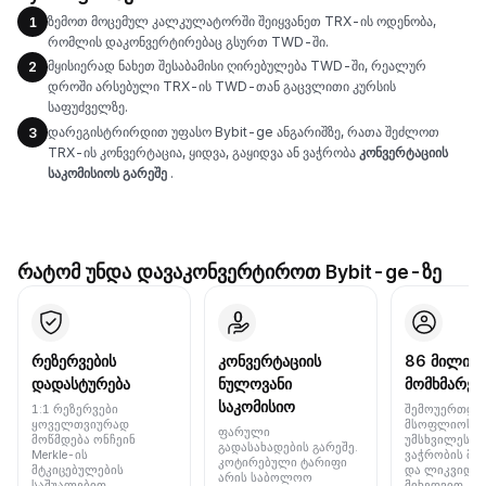
ზემოთ მოცემულ კალკულატორში შეიყვანეთ TRX-ის ოდენობა,
1
რომლის დაკონვერტირებაც გსურთ TWD-ში.
მყისიერად ნახეთ შესაბამისი ღირებულება TWD-ში, რეალურ
2
დროში არსებული TRX-ის TWD-თან გაცვლითი კურსის
საფუძველზე.
დარეგისტრირდით უფასო Bybit-ge ანგარიშზე, რათა შეძლოთ
3
TRX-ის კონვერტაცია, ყიდვა, გაყიდვა ან ვაჭრობა
კონვერტაციის
საკომისიოს გარეშე
.
რატომ უნდა დავაკონვერტიროთ Bybit-ge-ზე
რეზერვების
კონვერტაციის
86 მილიონ
დადასტურება
ნულოვანი
მომხმარებ
საკომისიო
1:1 რეზერვები
შემოუერთდი
ყოველთვიურად
მსოფლიოს 
ფარული
მოწმდება ონჩეინ
უმსხვილეს ბ
გადასახადების გარეშე.
Merkle-ის
ვაჭრობის მო
კოტირებული ტარიფი
მტკიცებულების
და ლიკვიდუ
არის საბოლოო
საშუალებით.
მიხედვით.