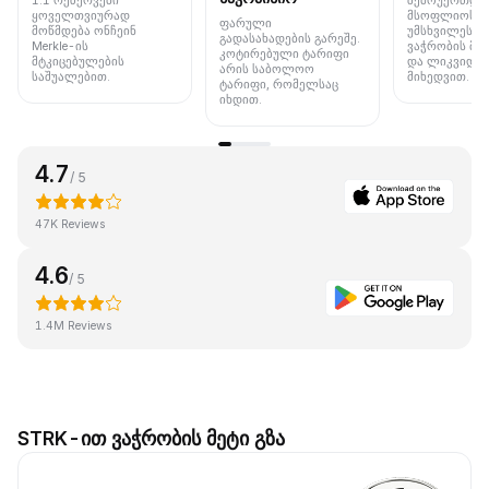
1:1 რეზერვები
შემოუერთდი
ყოველთვიურად
მსოფლიოს 
ფარული
მოწმდება ონჩეინ
უმსხვილეს ბ
გადასახადების გარეშე.
Merkle-ის
ვაჭრობის მო
კოტირებული ტარიფი
მტკიცებულების
და ლიკვიდუ
არის საბოლოო
საშუალებით.
მიხედვით.
ტარიფი, რომელსაც
იხდით.
4.7
/ 5
47K Reviews
4.6
/ 5
1.4M Reviews
STRK-ით ვაჭრობის მეტი გზა