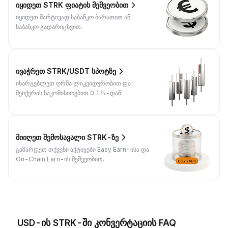
იყიდეთ STRK ფიატის მეშვეობით
იყიდეთ მარტივად საბანკო ბარათით ან
საბანკო გადარიცხვით.
ივაჭრეთ STRK/USDT სპოტზე
ისარგებლეთ ღრმა ლიკვიდურობით და
მეიქერის საკომისიოებით 0.1%-დან.
მიიღეთ შემოსავალი STRK-ზე
გაზარდეთ თქვენი აქტივები Easy Earn-ისა და
On-Chain Earn-ის მეშვეობით.
USD-ის STRK-ში კონვერტაციის FAQ