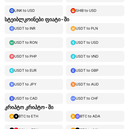
LINK
to
USD
SHIB
to
USD
სტეიბლკოინები ფიატი-ში
USDT
to
INR
USDT
to
PLN
USDT
to
RON
USDT
to
USD
USDT
to
PHP
USDT
to
VND
USDT
to
EUR
USDT
to
GBP
USDT
to
JPY
USDT
to
AUD
USDT
to
CAD
USDT
to
CHF
კრიპტო კრიპტო-ში
BTC
to
ETH
BTC
to
ADA