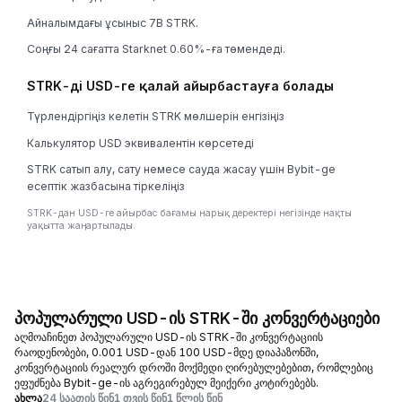
Айналымдағы ұсыныс 7B STRK.
Соңғы 24 сағатта Starknet 0.60%-ға төмендеді.
STRK-ді USD-ге қалай айырбастауға болады
Түрлендіргіңіз келетін STRK мөлшерін енгізіңіз
Калькулятор USD эквивалентін көрсетеді
STRK сатып алу, сату немесе сауда жасау үшін Bybit-ge
есептік жазбасына тіркеліңіз
STRK-дан USD-ге айырбас бағамы нарық деректері негізінде нақты
уақытта жаңартылады.
პოპულარული USD-ის STRK-ში კონვერტაციები
აღმოაჩინეთ პოპულარული USD-ის STRK-ში კონვერტაციის
რაოდენობები, 0.001 USD-დან 100 USD-მდე დიაპაზონში,
კონვერტაციის რეალურ დროში მოქმედი ღირებულებებით, რომლებიც
ეფუძნება Bybit-ge-ის აგრეგირებულ მეიქერი კოტირებებს.
ახლა
24 საათის წინ
1 თვის წინ
1 წლის წინ