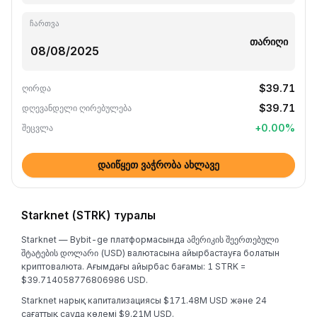
ჩართვა
თარიღი
$39.71
ღირდა
$39.71
დღევანდელი ღირებულება
+
0.00
%
შეცვლა
დაიწყეთ ვაჭრობა ახლავე
Starknet (STRK) туралы
Starknet — Bybit-ge платформасында ამერიკის შეერთებული
შტატების დოლარი (USD) валютасына айырбастауға болатын
криптовалюта. Ағымдағы айырбас бағамы: 1 STRK =
$39.714058776806986 USD.
Starknet нарық капитализациясы $171.48M USD және 24
сағаттық сауда көлемі $9.21M USD.