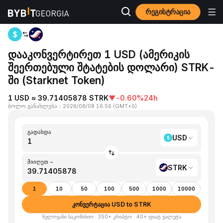
რეგისტრაცია
მთავარი გვერდი
USD to STRK
დააკონვერტირეთ 1 USD (ამერიკის
შეერთებული შტატების დოლარი) STRK-
ში (Starknet Token)
1 USD ≈ 39.71405878 STRK
▼
-0.60%
24h
ბოლო განახლება
：
2026/08/08 16:56
(
GMT+0
)
გადახდა
USD
მიიღეთ ~
STRK
1
10
50
100
500
1000
10000
კონვერტაცია USD to STRK
ნულოვანი საკომისიო · 350+ კრიპტო · 40+ ფიატ ვალუტა