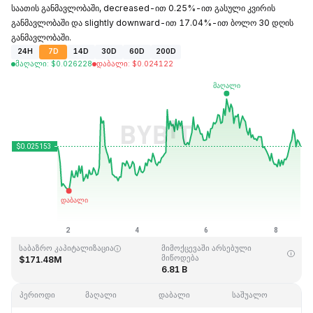
საათის განმავლობაში, decreased-ით 0.25%-ით გასული კვირის
განმავლობაში და slightly downward-ით 17.04%-ით ბოლო 30 დღის
განმავლობაში.
24H
7D
14D
30D
60D
200D
მაღალი
:
$
0.026228
დაბალი
:
$
0.024122
ბოლოს განახლდა: 2026-08-08,16:56GMT+0
ისტორიული მაქსიმუმი
ისტორიული მინიმუმი
$4.41
$0.023949
საბაზრო კაპიტალიზაცია
მიმოქცევაში არსებული
მიწოდება
$171.48M
6.81 B
პერიოდი
მაღალი
დაბალი
საშუალო
შ