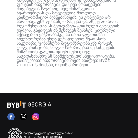
ფასების ინფორმაცია და სხვა მონაცემები
მიღებულია საჯაროდ ხელმისაწვდომი
წყაროებიდან და მოცემულია მხოლოდ
საინფორმაციო მიზნებისთვის. ეს კონტენტი არ
წარმოადგენს ფინანსურ რჩევას და ასევე არ არის
რეკომენდაცია ან შეთავაზება ციფრული აქტივების
ყიდვის, გაყიდვის ან შენახვის შესახებ. ციფრული
აქტივებით ვაჭრობამდე ან მათი ფლობისას
ინვესტორებმა უნდა ყურადღებით შეაფასონ
საკუთარი ფინანსური მდგომარეობა და რისკის
ტოლერანტობა, ხოლო საჭიროების შემთხვევაში
მიმართონ კვალიფიციურ იურიდიულ,
საგადასახადო ან საინვესტიციო სპეციალისტებს.
დამატებითი ინფორმაციისთვის იხილეთ Bybit
Georgia-ს მომსახურების პირობები.