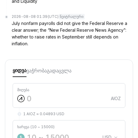
and Liquidity
2026-08-08 01:39
(UTC)
ნეიტრალური
July nonfarm payrolls did not give the Federal Reserve a
clear answer; the “New Federal Reserve News Agency”:
whether to raise rates in September still depends on
inflation.
ვაჭრობა
გადაცვლა
ყიდვა
მიღება
AIOZ
1 AIOZ ≈ 0.04893 USD
ხარჯვა (10 ~ 15000)
USD
$