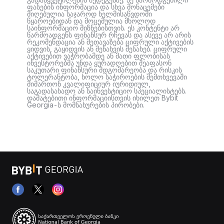
ფასების ინფორმაცია და სხვა მონაცემები
მიღებულია საჯაროდ ხელმისაწვდომი
წყაროებიდან და მოცემულია მხოლოდ
საინფორმაციო მიზნებისთვის. ეს კონტენტი არ
წარმოადგენს ფინანსურ რჩევას და ასევე არ არის
რეკომენდაცია ან შეთავაზება ციფრული აქტივების
ყიდვის, გაყიდვის ან შენახვის შესახებ. ციფრული
აქტივებით ვაჭრობამდე ან მათი ფლობისას
ინვესტორებმა უნდა ყურადღებით შეაფასონ
საკუთარი ფინანსური მდგომარეობა და რისკის
ტოლერანტობა, ხოლო საჭიროების შემთხვევაში
მიმართონ კვალიფიციურ იურიდიულ,
საგადასახადო ან საინვესტიციო სპეციალისტებს.
დამატებითი ინფორმაციისთვის იხილეთ Bybit
Georgia-ს მომსახურების პირობები.