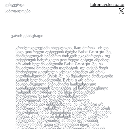
ვებგვერდი
tokencycle.space
საზოგადოება
უარის განაცხადი
კრიპტოვალუტაში ინვესტიცია, მათ შორის -ის და
სხვა ციფრული აქტივების შეძენა Bybit Georgia-ზე,
მნიშვნელოვან საბაზრო რისკებს უკავშირდება. თუ
თქვენთვის სასურველი ციფრული აქტივი ამჟამად
არ არის ხელმისაწვდომი Bybit Georgia-ზე, ის
შესაძლოა მომავალში დაემატოს. თუ თქვენ მიერ
მოძიებული ციფრული აქტივი ამჟამად არ არის
ხელმისაწვდომი Bybit-ზე, ის შესაძლოა მომავალში
გახდეს ხელმისაწვდომი. Bybit-ი არ არის
პასუხისმგებელი ნებისმიერი საინვესტიციო
გადაწყვეტილების შედეგებზე. აქ წარმოდგენილი
ფასების ინფორმაცია და სხვა მონაცემები
მიღებულია საჯაროდ ხელმისაწვდომი
წყაროებიდან და მოცემულია მხოლოდ
საინფორმაციო მიზნებისთვის. ეს კონტენტი არ
წარმოადგენს ფინანსურ რჩევას და ასევე არ არის
რეკომენდაცია ან შეთავაზება ციფრული აქტივების
ყიდვის, გაყიდვის ან შენახვის შესახებ. ციფრული
აქტივებით ვაჭრობამდე ან მათი ფლობისას
ინვესტორებმა უნდა ყურადღებით შეაფასონ
საკუთარი ფინანსური მდგომარეობა და რისკის