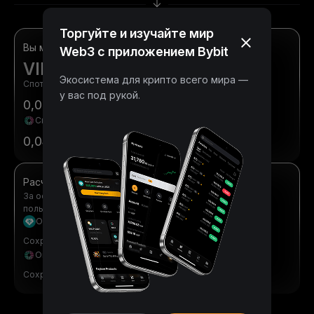
Торгуйте и изучайте мир
Вы можете получить статус
Web3 с приложением Bybit
VIP 3
Экосистема для крипто всего мира —
Спотовая комиссия мейкера/тейкера
у вас под рукой.
0,0625 %
/
0,0750 %
Скидка на комиссии 25% с MNT
0,0469 %
/
0,0563 %
Расчетная скидка на комиссии
За основу берутся торговые комиссии для обычных
пользователей.
Оплата комиссий в USDT
6250 USDT
Сохранить
Оплата комиссий в MNT
9688 USDT
Сохранить
Посмотреть всю структуру комиссий