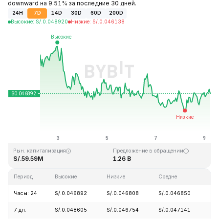
downward на 9.51% за последние 30 дней.
24H
7D
14D
30D
60D
200D
Высокие
:
S/.
0.048920
Низкие
:
S/.
0.046138
Последнее обновление: 05:42 GMT+0 2026-08-09
Исторический максимум
Минимум за всё время
S/.2.65
S/.0.010996
Рын. капитализация
Предложение в обращении
S/.59.59M
1.26 B
Период
Высокие
Низкие
Средне
Из
Часы: 24
S/.0.046892
S/.0.046808
S/.0.046850
+1
7 дн.
S/.0.048605
S/.0.046754
S/.0.047141
-3