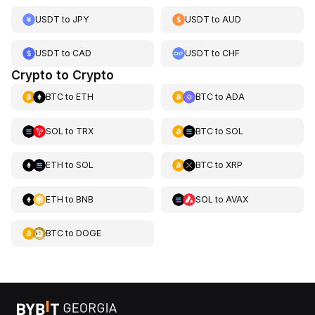
USDT
to
JPY
USDT
to
AUD
USDT
to
CAD
USDT
to
CHF
Crypto to Crypto
BTC
to
ETH
BTC
to
ADA
SOL
to
TRX
BTC
to
SOL
ETH
to
SOL
BTC
to
XRP
ETH
to
BNB
SOL
to
AVAX
BTC
to
DOGE