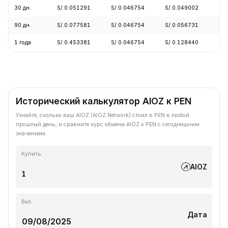
30 дн.
S/.0.051291
S/.0.046754
S/.0.049002
-9
90 дн.
S/.0.077581
S/.0.046754
S/.0.056731
-1
1 года
S/.0.453381
S/.0.046754
S/.0.128440
-8
Исторический калькулятор AIOZ к PEN
Узнайте, сколько ваш AIOZ (AIOZ Network) стоил в PEN в любой
прошлый день, и сравните курс обмена AIOZ к PEN с сегодняшним
значением.
Купить
AIOZ
Вкл.
Дата