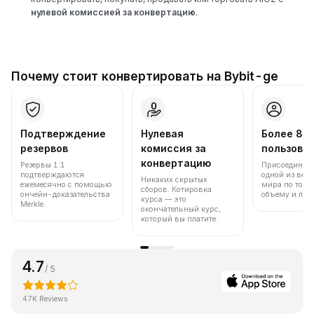
нулевой комиссией за конвертацию
.
Почему стоит конвертировать на Bybit-ge
Подтверждение
Нулевая
Более 86
резервов
комиссия за
пользова
конвертацию
Резервы 1:1
Присоединяйт
подтверждаются
одной из вед
Никаких скрытых
ежемесячно с помощью
мира по торг
сборов. Котировка
ончейн-доказательства
объему и лик
курса — это
Merkle.
окончательный курс,
который вы платите.
4.7
/ 5
47K Reviews