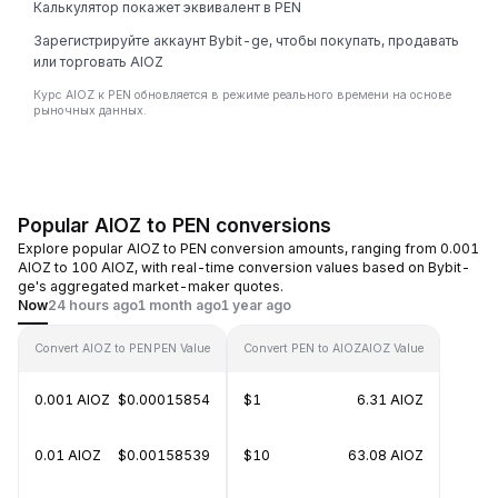
Калькулятор покажет эквивалент в PEN
Зарегистрируйте аккаунт Bybit-ge, чтобы покупать, продавать
или торговать AIOZ
Курс AIOZ к PEN обновляется в режиме реального времени на основе
рыночных данных.
Popular AIOZ to PEN conversions
Explore popular AIOZ to PEN conversion amounts, ranging from 0.001
AIOZ to 100 AIOZ, with real-time conversion values based on Bybit-
ge's aggregated market-maker quotes.
Now
24 hours ago
1 month ago
1 year ago
Convert AIOZ to PEN
PEN Value
Convert PEN to AIOZ
AIOZ Value
0.001 AIOZ
$0.00015854
$1
6.31 AIOZ
0.01 AIOZ
$0.00158539
$10
63.08 AIOZ