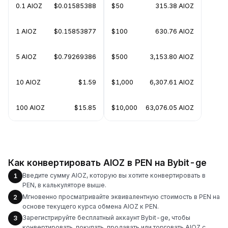
0.1 AIOZ
$0.01585388
$50
315.38 AIOZ
1 AIOZ
$0.15853877
$100
630.76 AIOZ
5 AIOZ
$0.79269386
$500
3,153.80 AIOZ
10 AIOZ
$1.59
$1,000
6,307.61 AIOZ
100 AIOZ
$15.85
$10,000
63,076.05 AIOZ
Как конвертировать AIOZ в PEN на Bybit-ge
Введите сумму AIOZ, которую вы хотите конвертировать в
1
PEN, в калькуляторе выше.
Мгновенно просматривайте эквивалентную стоимость в PEN на
2
основе текущего курса обмена AIOZ к PEN.
Зарегистрируйте бесплатный аккаунт Bybit-ge, чтобы
3
конвертировать, покупать, продавать или торговать AIOZ с