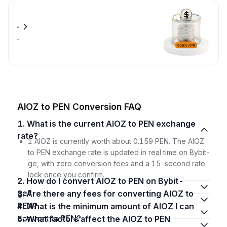
-
-
AIOZ to PEN Conversion FAQ
1. What is the current AIOZ to PEN exchange
rate?
1 AIOZ is currently worth about 0.159 PEN. The AIOZ
to PEN exchange rate is updated in real time on Bybit-
ge, with zero conversion fees and a 15-second rate
lock once you confirm.
2. How do I convert AIOZ to PEN on Bybit-
ge?
3. Are there any fees for converting AIOZ to
PEN?
4. What is the minimum amount of AIOZ I can
convert to PEN?
5. What factors affect the AIOZ to PEN