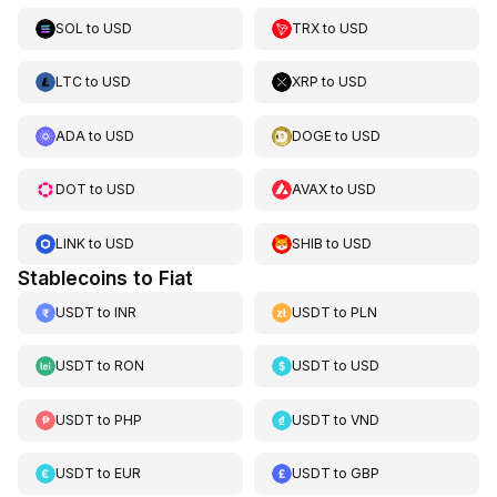
SOL
to
USD
TRX
to
USD
LTC
to
USD
XRP
to
USD
ADA
to
USD
DOGE
to
USD
DOT
to
USD
AVAX
to
USD
LINK
to
USD
SHIB
to
USD
Stablecoins to Fiat
USDT
to
INR
USDT
to
PLN
USDT
to
RON
USDT
to
USD
USDT
to
PHP
USDT
to
VND
USDT
to
EUR
USDT
to
GBP