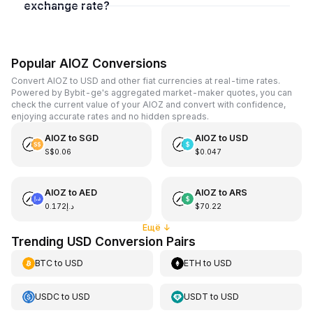
exchange rate?
Popular AIOZ Conversions
Convert AIOZ to USD and other fiat currencies at real-time rates.
Powered by Bybit-ge's aggregated market-maker quotes, you can
check the current value of your AIOZ and convert with confidence,
enjoying accurate rates and no hidden spreads.
AIOZ
to
SGD
AIOZ
to
USD
S$0.06
$0.047
AIOZ
to
AED
AIOZ
to
ARS
د.إ0.172
$70.22
Ещё
↓
Trending USD Conversion Pairs
BTC
to
USD
ETH
to
USD
USDC
to
USD
USDT
to
USD