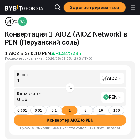
Зарегистрироваться
Home
AIOZ to PEN
Конвертация 1 AIOZ (AIOZ Network) в
PEN (Перуанский соль)
1 AIOZ ≈ S/.0.16 PEN
▲
+1.34%
24h
Последнее обновление
：
2026/08/09 05:42
(
GMT+0
)
Внести
AIOZ
Вы получите ~
PEN
0.001
0.01
0.1
1
5
10
100
Конвертер AIOZ to PEN
Нулевые комиссии · 350+ криптоактивов · 40+ фиатных валют