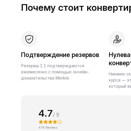
Почему стоит конвертир
Подтверждение резервов
Нулева
конвер
Резервы 1:1 подтверждаются
ежемесячно с помощью ончейн-
Никаких с
доказательства Merkle.
курса — э
который в
4.7
/ 5
47K Reviews