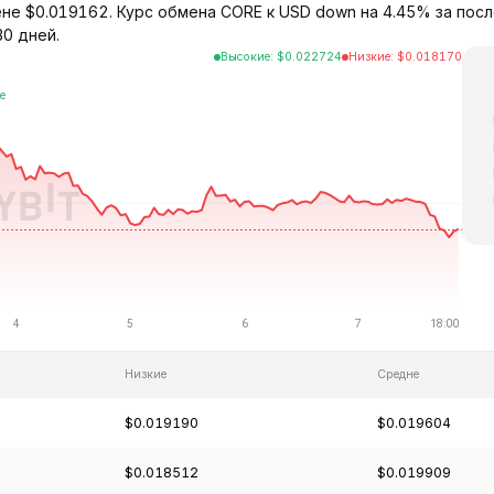
ене $0.019162. Курс обмена CORE к USD down на 4.45% за посл
30 дней.
Высокие
:
$
0.022724
Низкие
:
$
0.018170
Низкие
Средне
$0.019190
$0.019604
$0.018512
$0.019909