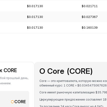
$0.017130
$0.021711
$0.017130
$0.027367
$0.017130
$0.160139
О Core (CORE)
 к CORE
юбой прошлый день,
Core — это криптовалюта, которую можно кон
чением.
обменный курс: 1 CORE = $0.0345475067626
Core имеет рыночную капитализацию $35.79B
Циркулирующее предложение составляет 1B
CORE
За последние 24 часа Core вырос на 4.04%.