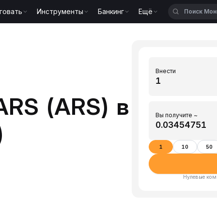
говать
Инструменты
Банкинг
Ещё
Внести
ARS (ARS) в
Вы получите ~
)
1
10
50
)
Нулевые ком