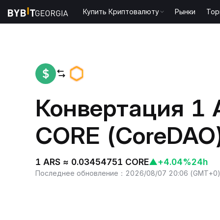
Купить Криптовалюту
Рынки
Тор
Home
ARS to CORE
Конвертация 1 
CORE (CoreDAO
1 ARS ≈ 0.03454751 CORE
▲
+4.04%
24h
Последнее обновление
：
2026/08/07 20:06
(
GMT+0