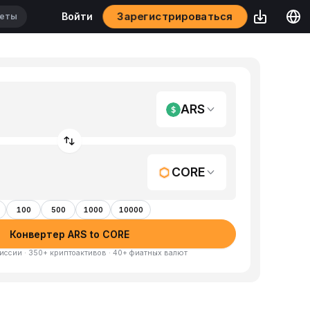
Войти
Зарегистрироваться
ARS
CORE
100
500
1000
10000
Конвертер ARS to CORE
иссии · 350+ криптоактивов · 40+ фиатных валют