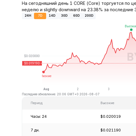
На сегодняшний день 1 CORE (Core) торгуется по ц
неделю и slightly downward на 23.38% за последние 
24H
7D
14D
30D
60D
200D
Последнее обновление: 20:06 GMT+0 2026-08-07
Период
Высокие
Часы: 24
$0.020019
7 дн.
$0.021190