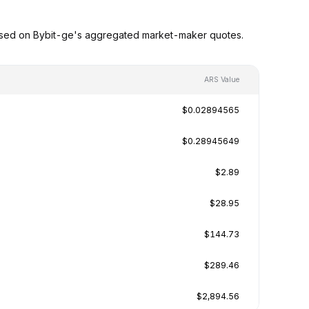
based on Bybit-ge's aggregated market-maker quotes.
ARS Value
$0.02894565
$0.28945649
$2.89
$28.95
$144.73
$289.46
$2,894.56