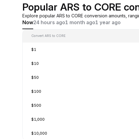
Popular ARS to CORE con
Explore popular ARS to CORE conversion amounts, rangi
Now
24 hours ago
1 month ago
1 year ago
Convert ARS to CORE
$1
$10
$50
$100
$500
$1,000
$10,000