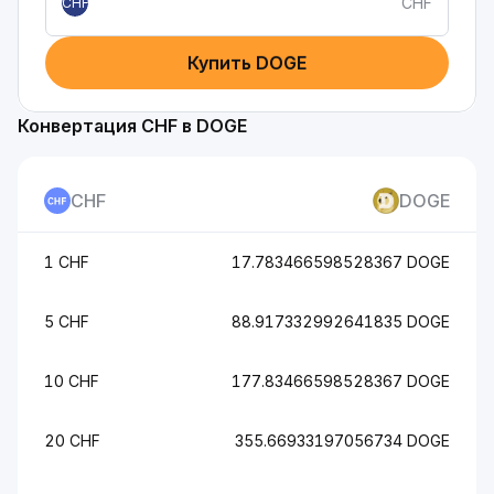
CHF
CHF
Купить DOGE
Конвертация CHF в DOGE
CHF
DOGE
1 CHF
17.783466598528367 DOGE
5 CHF
88.917332992641835 DOGE
10 CHF
177.83466598528367 DOGE
20 CHF
355.66933197056734 DOGE