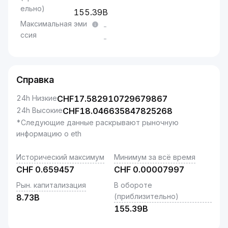
ельно)
155.39B
Максимальная эми
-
ссия
-
Справка
24h Низкие
CHF
17.582910729679867
24h Высокие
CHF
18.046635847825268
*Следующие данные раскрывают рыночную
информацию о eth
Исторический максимум
Минимум за всё время
CHF
0.659457
CHF
0.00007997
Рын. капитализация
В обороте
(приблизительно)
8.73B
155.39B