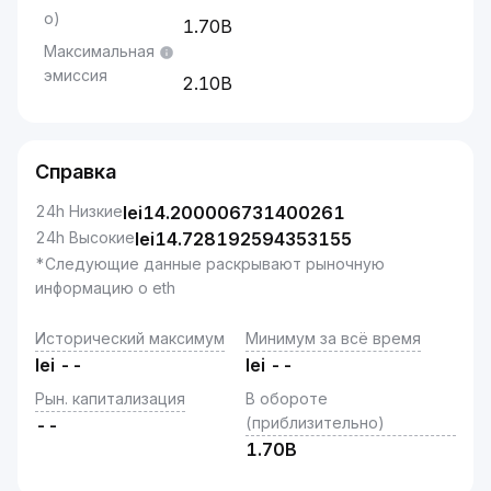
о)
1.70B
Максимальная
эмиссия
2.10B
Справка
24h Низкие
lei
14.200006731400261
24h Высокие
lei
14.728192594353155
*Следующие данные раскрывают рыночную
информацию о eth
Исторический максимум
Минимум за всё время
lei
--
lei
--
Рын. капитализация
В обороте
(приблизительно)
--
1.70B