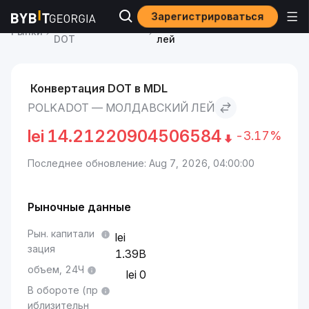
Зарегистрироваться
Курс Polkadot
Polkadot to Молдавский
Рынки
DOT
лей
Конвертация DOT в MDL
POLKADOT — МОЛДАВСКИЙ ЛЕЙ
lei
14.21220904506584
-3.17%
Последнее обновление: Aug 7, 2026, 04:00:00
Рыночные данные
Рын. капитали
зация
1.39B
объем, 24Ч
0
В обороте (пр
иблизительн