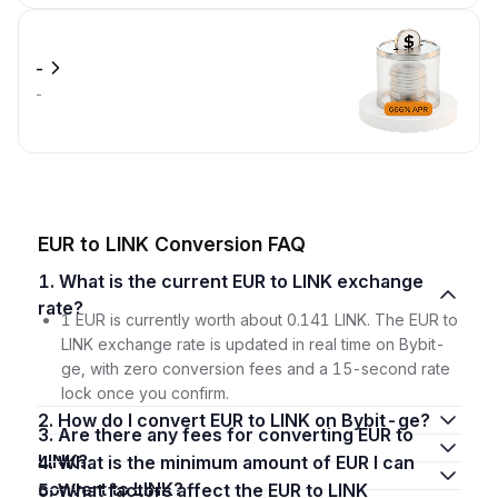
-
-
EUR to LINK Conversion FAQ
1. What is the current EUR to LINK exchange
rate?
1 EUR is currently worth about 0.141 LINK. The EUR to
LINK exchange rate is updated in real time on Bybit-
ge, with zero conversion fees and a 15-second rate
lock once you confirm.
2. How do I convert EUR to LINK on Bybit-ge?
3. Are there any fees for converting EUR to
LINK?
4. What is the minimum amount of EUR I can
convert to LINK?
5. What factors affect the EUR to LINK