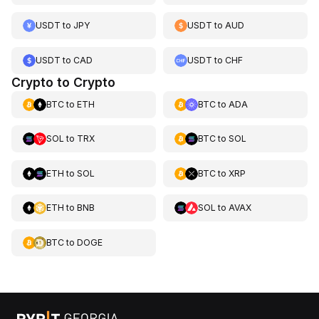
USDT
to
JPY
USDT
to
AUD
USDT
to
CAD
USDT
to
CHF
Crypto to Crypto
BTC
to
ETH
BTC
to
ADA
SOL
to
TRX
BTC
to
SOL
ETH
to
SOL
BTC
to
XRP
ETH
to
BNB
SOL
to
AVAX
BTC
to
DOGE