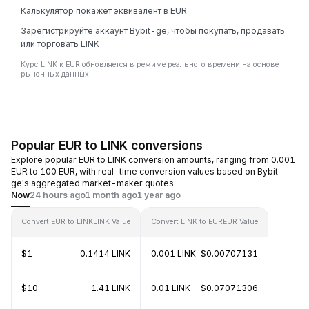
Калькулятор покажет эквивалент в EUR
Зарегистрируйте аккаунт Bybit-ge, чтобы покупать, продавать
или торговать LINK
Курс LINK к EUR обновляется в режиме реального времени на основе
рыночных данных.
Popular EUR to LINK conversions
Explore popular EUR to LINK conversion amounts, ranging from 0.001
EUR to 100 EUR, with real-time conversion values based on Bybit-
ge's aggregated market-maker quotes.
Now
24 hours ago
1 month ago
1 year ago
Convert EUR to LINK
LINK Value
Convert LINK to EUR
EUR Value
$1
0.1414 LINK
0.001 LINK
$0.00707131
$10
1.41 LINK
0.01 LINK
$0.07071306