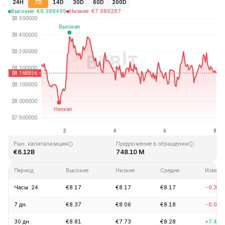
24H
7D
14D
30D
60D
200D
Высокие
:
€
8.388499
Низкие
:
€
7.989287
Последнее обновление: 01:12 GMT+0 2026-08-08
Исторический максимум
Минимум за всё время
€52.70
€0.148183
Рын. капитализация
Предложение в обращении
€6.12B
748.10 M
Период
Высокие
Низкие
Средне
Измене
Часы: 24
€8.17
€8.17
€8.17
-0.39
7 дн.
€8.37
€8.06
€8.18
-0.01
30 дн.
€8.81
€7.73
€8.28
+7.47