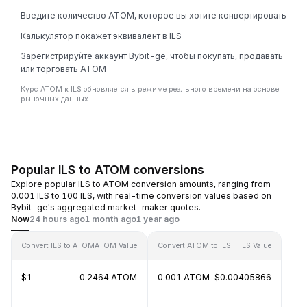
Введите количество ATOM, которое вы хотите конвертировать
Калькулятор покажет эквивалент в ILS
Зарегистрируйте аккаунт Bybit-ge, чтобы покупать, продавать
или торговать ATOM
Курс ATOM к ILS обновляется в режиме реального времени на основе
рыночных данных.
Popular ILS to ATOM conversions
Explore popular ILS to ATOM conversion amounts, ranging from
0.001 ILS to 100 ILS, with real-time conversion values based on
Bybit-ge's aggregated market-maker quotes.
Now
24 hours ago
1 month ago
1 year ago
Convert ILS to ATOM
ATOM Value
Convert ATOM to ILS
ILS Value
$1
0.2464 ATOM
0.001 ATOM
$0.00405866