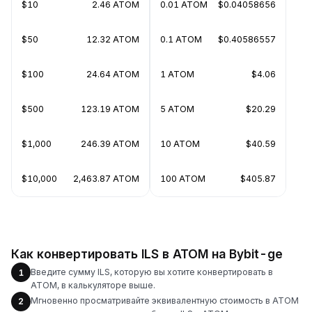
$10
2.46 ATOM
0.01 ATOM
$0.04058656
$50
12.32 ATOM
0.1 ATOM
$0.40586557
$100
24.64 ATOM
1 ATOM
$4.06
$500
123.19 ATOM
5 ATOM
$20.29
$1,000
246.39 ATOM
10 ATOM
$40.59
$10,000
2,463.87 ATOM
100 ATOM
$405.87
Как конвертировать ILS в ATOM на Bybit-ge
Введите сумму ILS, которую вы хотите конвертировать в
1
ATOM, в калькуляторе выше.
Мгновенно просматривайте эквивалентную стоимость в ATOM
2