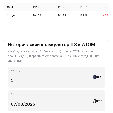
90 дн.
₪2.21
₪1.22
₪1.71
-22.5
1 года
₪4.89
₪1.22
₪2.54
-68.9
Исторический калькулятор ILS к ATOM
Узнайте, сколько ваш ILS (Cosmos Hub) стоил в ATOM в любой
прошлый день, и сравните курс обмена ILS к ATOM с сегодняшним
значением.
Купить
ILS
Вкл.
Дата