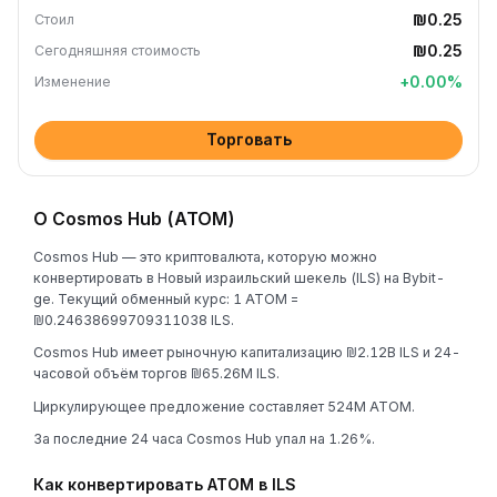
₪0.25
Стоил
₪0.25
Сегодняшняя стоимость
+
0.00
%
Изменение
Торговать
О Cosmos Hub (ATOM)
Cosmos Hub — это криптовалюта, которую можно
конвертировать в Новый израильский шекель (ILS) на Bybit-
ge. Текущий обменный курс: 1 ATOM =
₪0.24638699709311038 ILS.
Cosmos Hub имеет рыночную капитализацию ₪2.12B ILS и 24-
часовой объём торгов ₪65.26M ILS.
Циркулирующее предложение составляет 524M ATOM.
За последние 24 часа Cosmos Hub упал на 1.26%.
Как конвертировать ATOM в ILS