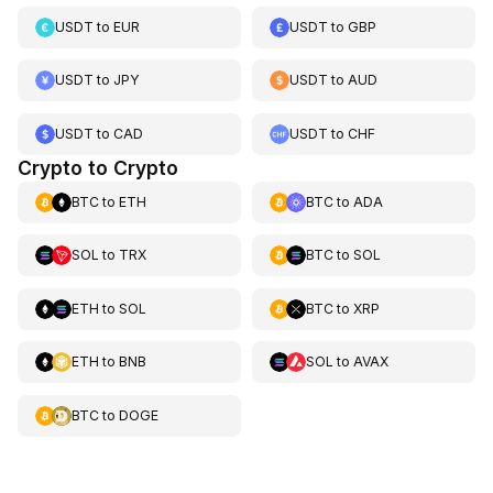
USDT
to
EUR
USDT
to
GBP
USDT
to
JPY
USDT
to
AUD
USDT
to
CAD
USDT
to
CHF
Crypto to Crypto
BTC
to
ETH
BTC
to
ADA
SOL
to
TRX
BTC
to
SOL
ETH
to
SOL
BTC
to
XRP
ETH
to
BNB
SOL
to
AVAX
BTC
to
DOGE