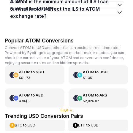
ATOM?
4. What is the minimum amount of ILS I can
convert to ATOM?
5. What factors affect the ILS to ATOM
exchange rate?
Popular ATOM Conversions
Convert ATOM to USD and other fiat currencies at real-time rates.
Powered by Bybit-ge's aggregated market-maker quotes, you can
check the current value of your ATOM and convert with confidence,
enjoying accurate rates and no hidden spreads.
ATOM
to
SGD
ATOM
to
USD
S$1.73
$1.35
ATOM
to
AED
ATOM
to
ARS
د.إ4.96
$2,026.07
Ещё
↓
Trending USD Conversion Pairs
BTC
to
USD
ETH
to
USD