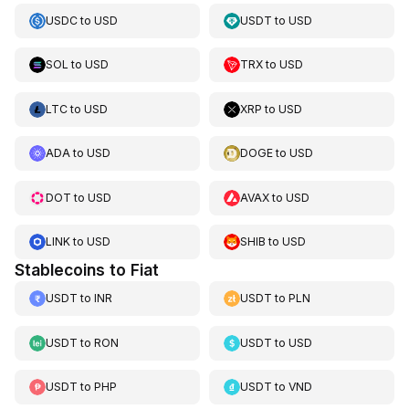
USDC
to
USD
USDT
to
USD
SOL
to
USD
TRX
to
USD
LTC
to
USD
XRP
to
USD
ADA
to
USD
DOGE
to
USD
DOT
to
USD
AVAX
to
USD
LINK
to
USD
SHIB
to
USD
Stablecoins to Fiat
USDT
to
INR
USDT
to
PLN
USDT
to
RON
USDT
to
USD
USDT
to
PHP
USDT
to
VND