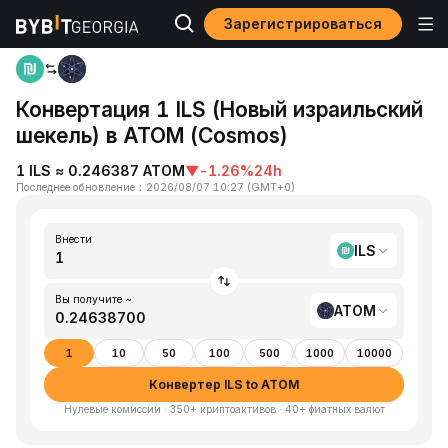
Зарегистрироваться
Home
ILS to ATOM
Конвертация 1 ILS (Новый израильский
шекель) в ATOM (Cosmos)
1 ILS ≈ 0.246387 ATOM
▼
-1.26%
24h
Последнее обновление
：
2026/08/07 10:27
(
GMT+0
)
Внести
ILS
Вы получите ~
ATOM
1
10
50
100
500
1000
10000
Конвертер ILS to ATOM
Нулевые комиссии · 350+ криптоактивов · 40+ фиатных валют