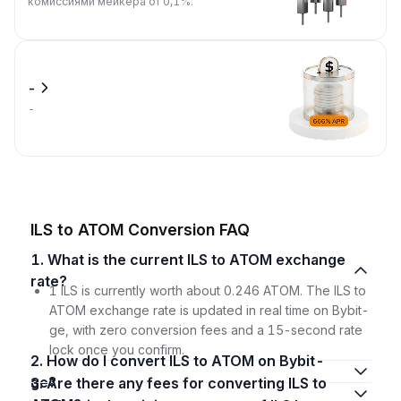
комиссиями мейкера от 0,1%.
-
-
ILS to ATOM Conversion FAQ
1. What is the current ILS to ATOM exchange
rate?
1 ILS is currently worth about 0.246 ATOM. The ILS to
ATOM exchange rate is updated in real time on Bybit-
ge, with zero conversion fees and a 15-second rate
lock once you confirm.
2. How do I convert ILS to ATOM on Bybit-
ge?
3. Are there any fees for converting ILS to