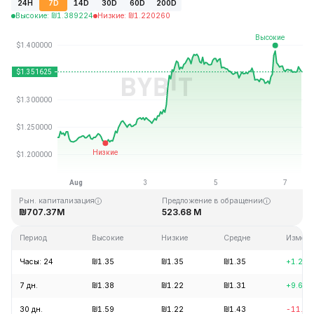
24H
7D
14D
30D
60D
200D
Высокие
:
₪
1.389224
Низкие
:
₪
1.220260
Последнее обновление: 10:27 GMT+0 2026-08-07
Исторический максимум
Минимум за всё время
₪43.84
₪1.16
Рын. капитализация
Предложение в обращении
₪707.37M
523.68 M
Период
Высокие
Низкие
Средне
Измене
Часы: 24
₪1.35
₪1.35
₪1.35
+1.27
7 дн.
₪1.38
₪1.22
₪1.31
+9.68
30 дн.
₪1.59
₪1.22
₪1.43
-11.6