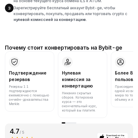
на основе текущего курса обмена ILS к ATOM.
Зарегистрируйте бесплатный аккаунт Bybit-ge, чтобы
3
конвертировать, покупать, продавать или торговать crypto с
нулевой комиссией за конвертацию
.
Почему стоит конвертировать на Bybit-ge
Подтверждение
Нулевая
Более 86
резервов
комиссия за
пользова
конвертацию
Резервы 1:1
Присоединяйт
подтверждаются
одной из вед
Никаких скрытых
ежемесячно с помощью
мира по торг
сборов. Котировка
ончейн-доказательства
объему и лик
курса — это
Merkle.
окончательный курс,
который вы платите.
4.7
/ 5