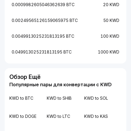
0.0009982605046362639 BTC
20 KWD
0.00249565126159065975 BTC
50 KWD
0.0049913025231813195 BTC
100 KWD
0.049913025231813195 BTC
1000 KWD
Обзор Ещё
Популярные пары для конвертации с KWD
KWD to BTC
KWD to SHIB
KWD to SOL
KWD to DOGE
KWD to LTC
KWD to KAS