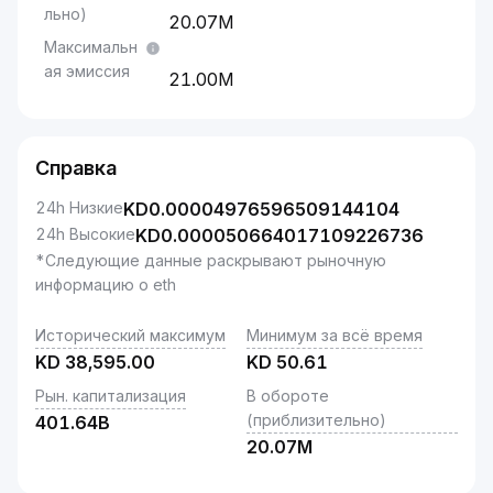
льно)
20.07M
Максимальн
ая эмиссия
21.00M
Справка
24h Низкие
KD
0.00004976596509144104
24h Высокие
KD
0.000050664017109226736
*Следующие данные раскрывают рыночную
информацию о eth
Исторический максимум
Минимум за всё время
KD
38,595.00
KD
50.61
Рын. капитализация
В обороте
(приблизительно)
401.64B
20.07M