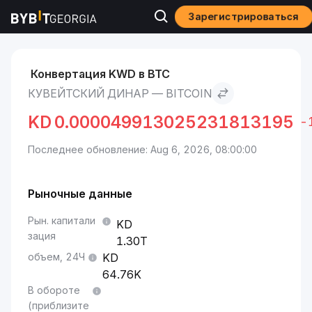
Зарегистрироваться
Рынки
Курс Bitcoin BTC
Кувейтский динар to Bitcoin
Конвертация KWD в BTC
КУВЕЙТСКИЙ ДИНАР — BITCOIN
KD
0.000049913025231813195
-
Последнее обновление: Aug 6, 2026, 08:00:00
Рыночные данные
Рын. капитали
зация
1.30T
объем, 24Ч
64.76K
В обороте
(приблизите