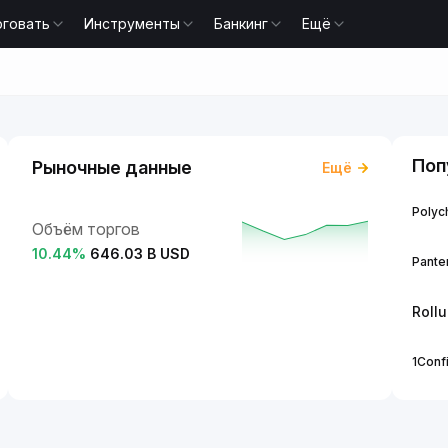
рговать
Инструменты
Банкинг
Ещё
Поп
Рыночные данные
Ещё
Polych
Объём торгов
10.44
%
646.03 B USD
Panter
Roll