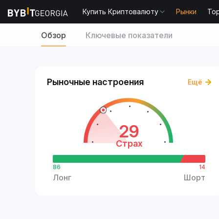
Купить Криптовалюту
Рынки
То
Обзор
Ключевые показатели
Рыночные настроения
Ещё
29
Страх
86
14
Лонг
Шорт