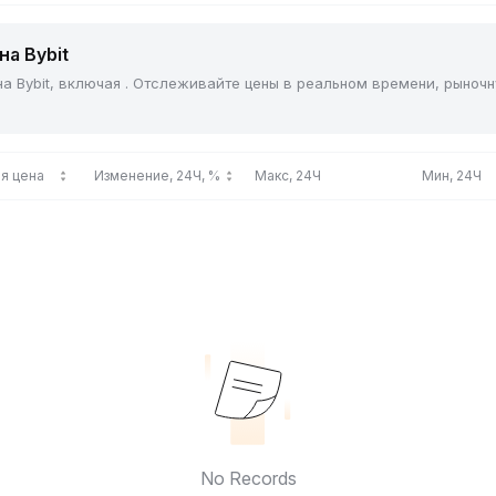
на Bybit
на Bybit, включая . Отслеживайте цены в реальном времени, рыноч
я цена
Изменение, 24Ч, %
Макс, 24Ч
Мин, 24Ч
No Records