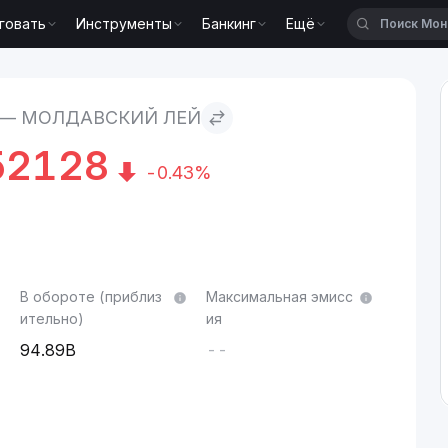
говать
Инструменты
Банкинг
Ещё
 — МОЛДАВСКИЙ ЛЕЙ
52128
-0.43%
В обороте (приблиз
Максимальная эмисс
ительно)
ия
94.89B
--