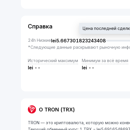
Справка
Цена последней сделк
24h Низкие
lei
5.667301823243408
*Следующие данные раскрывают рыночную инфо
Исторический максимум
Минимум за всё время
lei
--
lei
--
О TRON (TRX)
TRON — это криптовалюта, которую можно конвер
Текущий обменный курс: 1 TRX = lei5.691654869