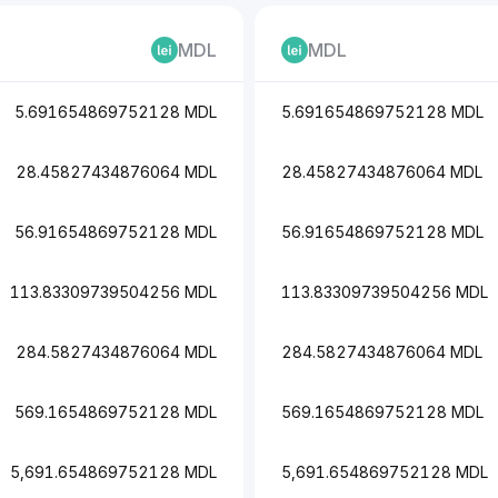
MDL
MDL
5.691654869752128 MDL
5.691654869752128 MDL
28.45827434876064 MDL
28.45827434876064 MDL
56.91654869752128 MDL
56.91654869752128 MDL
113.83309739504256 MDL
113.83309739504256 MDL
284.5827434876064 MDL
284.5827434876064 MDL
569.1654869752128 MDL
569.1654869752128 MDL
5,691.654869752128 MDL
5,691.654869752128 MDL