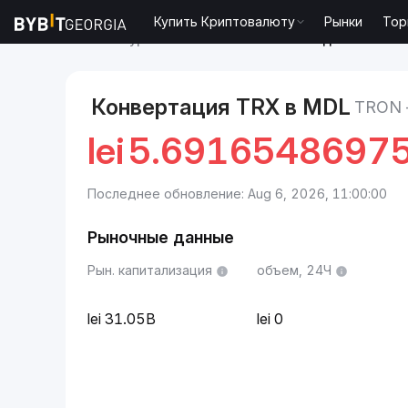
Купить Криптовалюту
Рынки
Тор
Рынки
Курс TRON TRX
TRON to Молдавский лей
Конвертация TRX в MDL
TRON
lei
5.6916548697
Последнее обновление: Aug 6, 2026, 11:00:00
Рыночные данные
Рын. капитализация
объем, 24Ч
31.05B
0