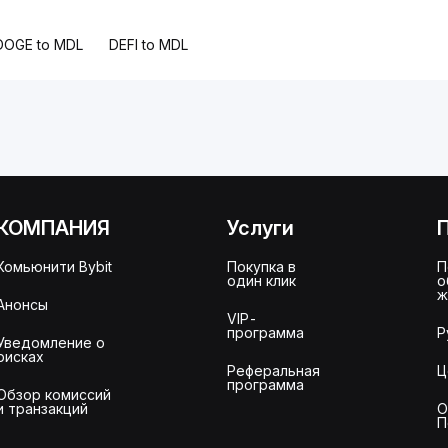
DOGE to MDL
DEFI to MDL
КОМПАНИЯ
Услуги
Комьюнити Bybit
Покупка в
П
один клик
о
ж
Анонсы
VIP-
программа
Р
Уведомление о
рисках
Реферальная
Ц
программа
Обзор комиссий
и транзакций
О
П