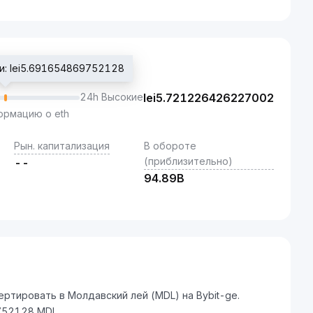
и: lei5.691654869752128
24h Высокие
lei
5.721226426227002
рмацию о eth
Рын. капитализация
В обороте
(приблизительно)
--
94.89B
тировать в Молдавский лей (MDL) на Bybit-ge.
752128 MDL.