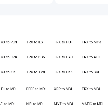
TRX to PLN
TRX to ILS
TRX to HUF
TRX to MYR
TRX to CZK
TRX to BGN
TRX to UAH
TRX to AED
TRX to ISK
TRX to TWD
TRX to DKK
TRX to BRL
ETH to MDL
PEPE to MDL
XRP to MDL
TRX to MDL
SEI to MDL
NIBI to MDL
MNT to MDL
MATIC to MDL