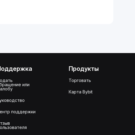
Поддержка
Продукты
одать
Торговать
бращение или
алобу
Карта Bybit
уководство
ентр поддержки
тзыв
ользователя