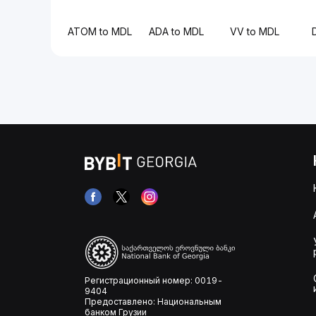
ATOM to MDL
ADA to MDL
VV to MDL
Регистрационный номер: 0019-
9404
Предоставлено: Национальным
банком Грузии