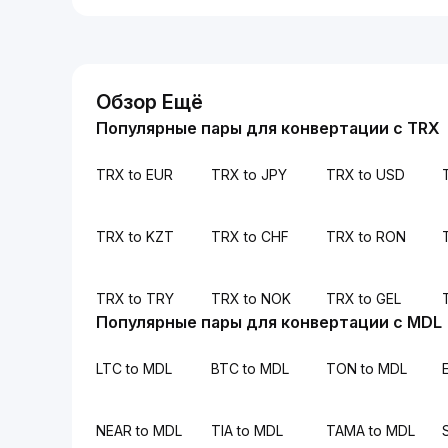
Обзор Ещё
Популярные пары для конвертации с TRX
TRX to EUR
TRX to JPY
TRX to USD
TRX to KZT
TRX to CHF
TRX to RON
TRX to TRY
TRX to NOK
TRX to GEL
Популярные пары для конвертации с MDL
LTC to MDL
BTC to MDL
TON to MDL
NEAR to MDL
TIA to MDL
TAMA to MDL