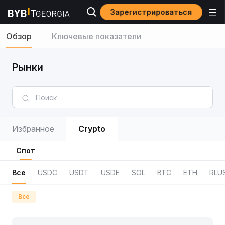
Зарегистрироваться
Обзор
Ключевые показатели
Рынки
Избранное
Crypto
Спот
Все
USDC
USDT
USDE
SOL
BTC
ETH
RLU
Все