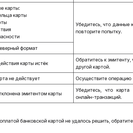
е карты:
ельца карты
рты
Убедитесь, что данные к
ствия
повторите попытку.
пасности
еверный формат
Обратитесь к эмитенту, 
ействия карты истёк 
другой картой.
рта не действует
Осуществите операцию 
Убедитесь, что карта
тклонена эмитентом карты
онлайн-транзакций.
 оплатой банковской картой не удалось решить, обратит