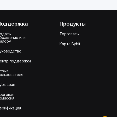
Поддержка
Продукты
одать
Торговать
бращение или
алобу
Карта Bybit
уководство
ентр поддержки
тзыв
ользователя
ybit Learn
орговая
омиссия
ерификация