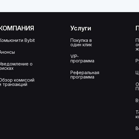
КОМПАНИЯ
Услуги
Комьюнити Bybit
Покупка в
П
один клик
о
ж
Анонсы
VIP-
программа
Р
Уведомление о
рисках
Реферальная
Ц
программа
Обзор комиссий
и транзакций
О
П
B
Т
к
В