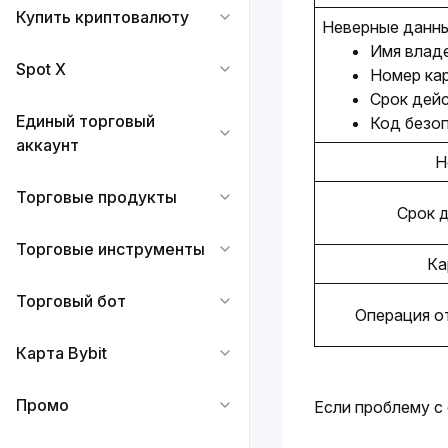
Купить криптовалюту
Неверные данны
Имя влад
Spot X
Номер ка
Срок дей
Единый торговый
Код безо
аккаунт
Н
Торговые продукты
Срок д
Торговые инструменты
Ка
Торговый бот
Операция о
Карта Bybit
Промо
Если проблему с