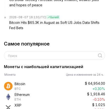
and hopes of peace
2026-08-07 16:13
(UTC)
бычий
Bitcoin Hits $65.3K in August as Soft US Jobs Data Shifts
Fed Bets
Самое популярное
Поиск
Монеты с наибольшей капитализацией
Монета
Цена и изменение за 24 ч.
$
64,954.00
Bitcoin
+0.30%
BTC
$
1,918.46
Ethereum
-0.10%
ETH
$
1.025
XRP