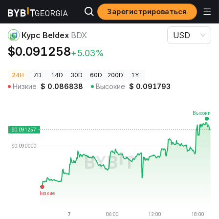
Зарегистрироваться
Цены криптовалют
Курс Beldex BDX
Курс Beldex
BDX
USD
$0.091258
+5.03%
24H
7D
14D
30D
60D
200D
1Y
Низкие
$
0.086838
Высокие
$
0.091793