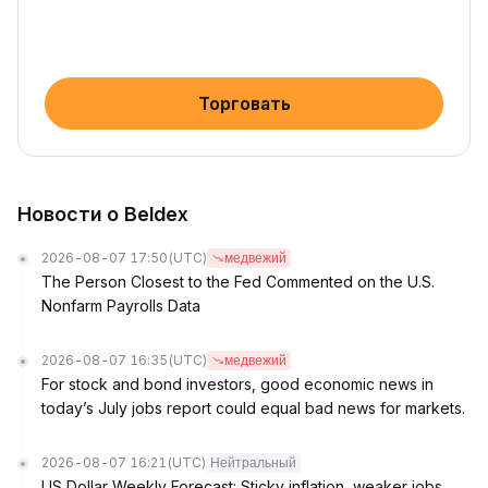
Торговать
Новости о Beldex
2026-08-07 17:50
(UTC)
медвежий
The Person Closest to the Fed Commented on the U.S.
Nonfarm Payrolls Data
2026-08-07 16:35
(UTC)
медвежий
For stock and bond investors, good economic news in
today’s July jobs report could equal bad news for markets.
2026-08-07 16:21
(UTC)
Нейтральный
US Dollar Weekly Forecast: Sticky inflation, weaker jobs