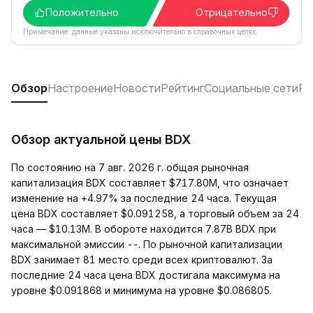
Положительно
Отрицательно
Примечание: данные указаны исключительно в справочных целях.
Обзор
Настроение
Новости
Рейтинг
Социальные сети
F
Обзор актуальной цены BDX
По состоянию на 7 авг. 2026 г. общая рыночная
капитализация BDX составляет $717.80M, что означает
изменение на +4.97% за последние 24 часа. Текущая
цена BDX составляет $0.091258, а торговый объем за 24
часа — $10.13M. В обороте находится 7.87B BDX при
максимальной эмиссии --. По рыночной капитализации
BDX занимает 81 место среди всех криптовалют. За
последние 24 часа цена BDX достигала максимума на
уровне $0.091868 и минимума на уровне $0.086805.