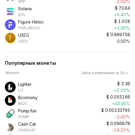
-2.00%
XRP
$
73.84
Solana
+0.40%
SOL
$
1.028
Figure Heloc
+1.00%
FIGR_HELOC
$
0.999758
USD1
0.00%
USD1
Популярные монеты
Монета
Цена и изменение за 24 ч.
$
2.36
Lighter
+2.20%
LIT
$
0.055166
Biconomy
+43.30%
BICO
$
0.00233795
Pump.fun
-2.00%
PUMP
$
0.096878
Cash Cat
-14.20%
CASHCAT