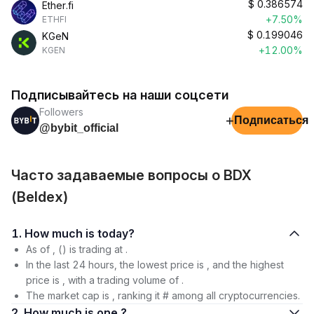
$
0.386574
Ether.fi
+7.50%
ETHFI
$
0.199046
KGeN
+12.00%
KGEN
Подписывайтесь на наши соцсети
Followers
+
Подписаться
@bybit_official
Часто задаваемые вопросы о BDX
(Beldex)
1. How much is today?
As of , () is trading at .
In the last 24 hours, the lowest price is , and the highest
price is , with a trading volume of .
The market cap is , ranking it # among all cryptocurrencies.
2. How much is one ?