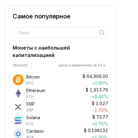
Самое популярное
Поиск
Монеты с наибольшей
капитализацией
Монета
Цена и изменение за 24 ч.
$
64,906.00
Bitcoin
+0.90%
BTC
$
1,913.76
Ethereum
+0.40%
ETH
$
1.027
XRP
-1.70%
XRP
$
73.77
Solana
+0.70%
SOL
$
0.198132
Cardano
+1.50%
ADA