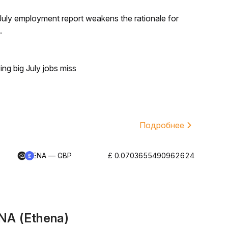
ly employment report weakens the rationale for
.
ing big July jobs miss
Подробнее
ENA — GBP
£ 0.0703655490962624
NA (Ethena)