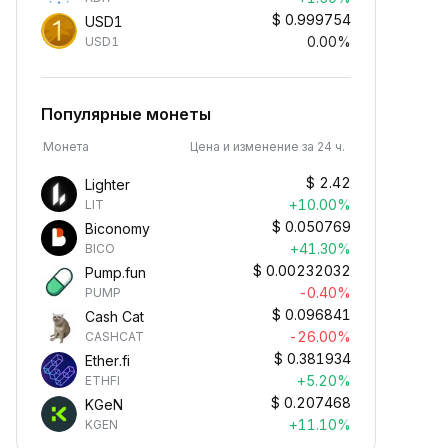
$
0.999754
USD1
0.00%
USD1
Популярные монеты
Монета
Цена и изменение за 24 ч.
$
2.42
Lighter
+10.00%
LIT
$
0.050769
Biconomy
+41.30%
BICO
$
0.00232032
Pump.fun
-0.40%
PUMP
$
0.096841
Cash Cat
-26.00%
CASHCAT
$
0.381934
Ether.fi
+5.20%
ETHFI
$
0.207468
KGeN
+11.10%
KGEN