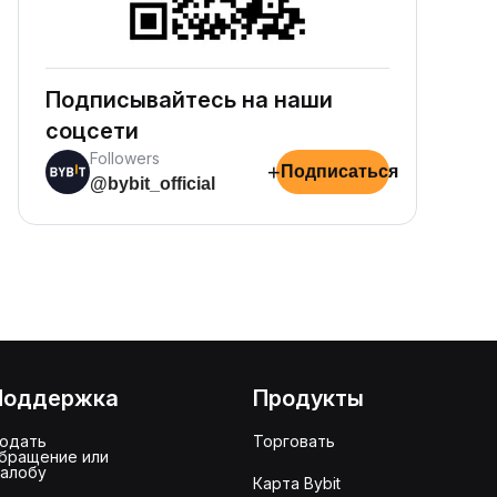
Подписывайтесь на наши
соцсети
Followers
+
Подписаться
@bybit_official
Поддержка
Продукты
одать
Торговать
бращение или
алобу
Карта Bybit