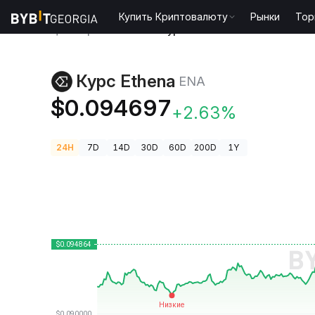
Купить Криптовалюту
Рынки
Тор
Цены криптовалют
Курс Ethena ENA
Курс Ethena
ENA
$0.094697
+2.63%
24H
7D
14D
30D
60D
200D
1Y