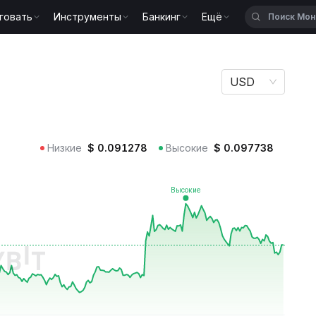
говать
Инструменты
Банкинг
Ещё
USD
Низкие
$
0.091278
Высокие
$
0.097738