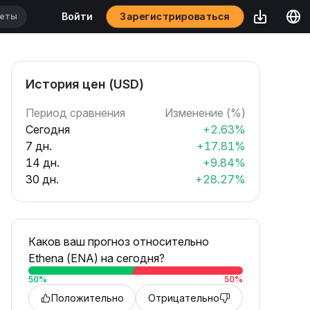
Зарегистрироваться
Войти
История цен (USD)
Период сравнения
Изменение (%)
Сегодня
+2.63%
7 дн.
+17.81%
14 дн.
+9.84%
30 дн.
+28.27%
Каков ваш прогноз относительно
Ethena (ENA) на сегодня?
50
%
50
%
Положительно
Отрицательно