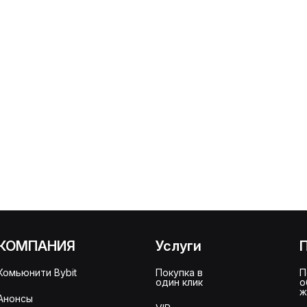
КОМПАНИЯ
Услуги
Комьюнити Bybit
Покупка в
П
один клик
о
ж
Анонсы