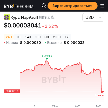
Зарегистрироваться
Цены криптовалют
Курс FlapVault 蝴蝶金库
Курс FlapVault
蝴蝶金库
USD
$0.00003041
-2.62%
24H
7D
14D
30D
60D
200D
1Y
Низкие
$
0.000030
Высокие
$
0.000032