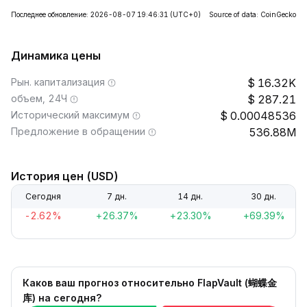
Последнее обновление: 2026-08-07 19:46:31
(UTC+0)
Source of data: CoinGecko
Динамика цены
Рын. капитализация
16.32K
объем, 24Ч
287.21
Исторический максимум
0.00048536
Предложение в обращении
536.88M
История цен (USD)
Сегодня
7 дн.
14 дн.
30 дн.
-2.62%
+26.37%
+23.30%
+69.39%
Каков ваш прогноз относительно FlapVault (蝴蝶金
库) на сегодня?