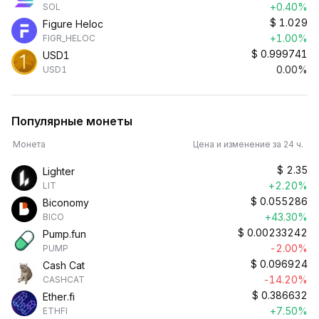
+0.40%
SOL
$
1.029
Figure Heloc
+1.00%
FIGR_HELOC
$
0.999741
USD1
0.00%
USD1
Популярные монеты
Монета
Цена и изменение за 24 ч.
$
2.35
Lighter
+2.20%
LIT
$
0.055286
Biconomy
+43.30%
BICO
$
0.00233242
Pump.fun
-2.00%
PUMP
$
0.096924
Cash Cat
-14.20%
CASHCAT
$
0.386632
Ether.fi
+7.50%
ETHFI