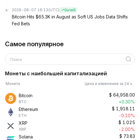
2026-08-07 16:13
(UTC)
бычий
Bitcoin Hits $65.3K in August as Soft US Jobs Data Shifts
Fed Bets
Самое популярное
Поиск
Монеты с наибольшей капитализацией
Монета
Цена и изменение за 24 ч.
$
64,958.00
Bitcoin
+0.30%
BTC
$
1,918.11
Ethereum
-0.10%
ETH
$
1.025
XRP
-2.00%
XRP
$
73.83
Solana