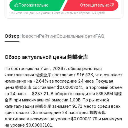
Положительно
Отрицательно
Примечание: данные указаны исключительно в справочных целях.
Обзор
Новости
Рейтинг
Социальные сети
FAQ
Обзор актуальной цены 蝴蝶金库
По состоянию на 7 авг. 2026 г. общая рыночная
капитализация 蝴蝶金库 составляет $16.32K, что означает
изменение на -2.64% за последние 24 часа. Текущая
цена 蝴蝶金库 составляет $0.00003041, а торговый объем
за 24 часа — $287.21. В обороте находится 536.88M 蝴蝶
金库 при максимальной эмиссии 1.00B. По рыночной
капитализации 蝴蝶金库 занимает 9171 место среди всех
криптовалют. За последние 24 часа цена 蝴蝶金库
достигала максимума на уровне $0.00003179 и минимума
на уровне $0.00003101.