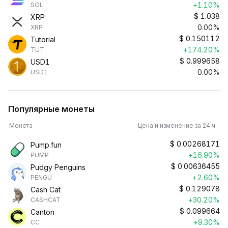
+1.10%
SOL
$
1.038
XRP
0.00%
XRP
$
0.150112
Tutorial
+174.20%
TUT
$
0.999658
USD1
0.00%
USD1
Популярные монеты
Монета
Цена и изменение за 24 ч.
$
0.00268171
Pump.fun
+16.90%
PUMP
$
0.00636455
Pudgy Penguins
+2.60%
PENGU
$
0.129078
Cash Cat
+30.20%
CASHCAT
$
0.099664
Canton
+9.30%
CC