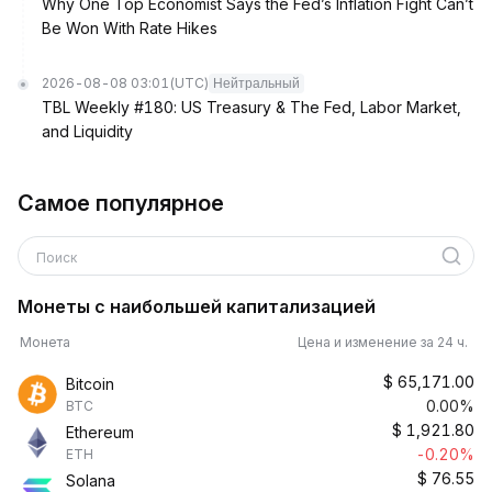
Why One Top Economist Says the Fed’s Inflation Fight Can’t
Be Won With Rate Hikes
2026-08-08 03:01
(UTC)
Нейтральный
TBL Weekly #180: US Treasury & The Fed, Labor Market,
and Liquidity
Самое популярное
Поиск
Монеты с наибольшей капитализацией
Монета
Цена и изменение за 24 ч.
$
65,171.00
Bitcoin
0.00%
BTC
$
1,921.80
Ethereum
-0.20%
ETH
$
76.55
Solana