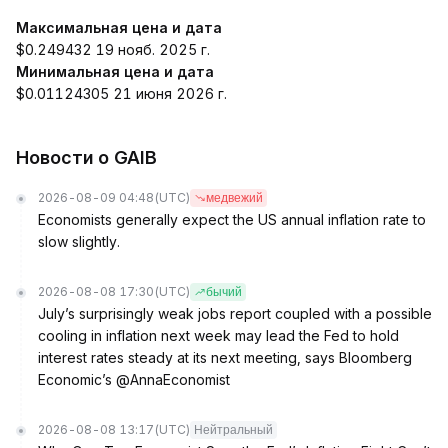
Максимальная цена и дата
$0.249432 19 нояб. 2025 г.
Минимальная цена и дата
$0.01124305 21 июня 2026 г.
Новости о GAIB
2026-08-09 04:48
(UTC)
медвежий
Economists generally expect the US annual inflation rate to
slow slightly.
2026-08-08 17:30
(UTC)
бычий
July’s surprisingly weak jobs report coupled with a possible
cooling in inflation next week may lead the Fed to hold
interest rates steady at its next meeting, says Bloomberg
Economic’s @AnnaEconomist
2026-08-08 13:17
(UTC)
Нейтральный