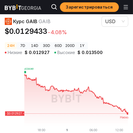
Зарегистрироваться
Цены криптовалют
Курс GAIB GAIB
Курс GAIB
GAIB
USD
$0.0129433
-4.08%
24H
7D
14D
30D
60D
200D
1Y
Низкие
$
0.012927
Высокие
$
0.013500