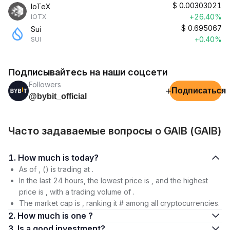
$
0.00303021
IoTeX
+26.40%
IOTX
$
0.695067
Sui
+0.40%
SUI
Подписывайтесь на наши соцсети
Followers
+
Подписаться
@bybit_official
Часто задаваемые вопросы о GAIB (GAIB)
1. How much is today?
As of , () is trading at .
In the last 24 hours, the lowest price is , and the highest
price is , with a trading volume of .
The market cap is , ranking it # among all cryptocurrencies.
2. How much is one ?
3. Is a good investment?