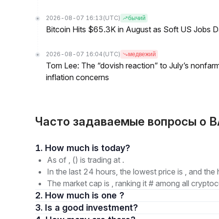
2026-08-07 16:13
(UTC)
бычий
Bitcoin Hits $65.3K in August as Soft US Jobs D
2026-08-07 16:04
(UTC)
медвежий
Tom Lee: The “dovish reaction” to July’s nonfar
inflation concerns
Часто задаваемые вопросы о B
1. How much is today?
As of , () is trading at .
In the last 24 hours, the lowest price is , and the 
The market cap is , ranking it # among all cryptoc
2. How much is one ?
3. Is a good investment?