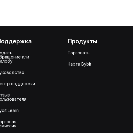
Поддержка
Продукты
одать
Торговать
бращение или
алобу
Карта Bybit
уководство
ентр поддержки
тзыв
ользователя
ybit Learn
орговая
омиссия