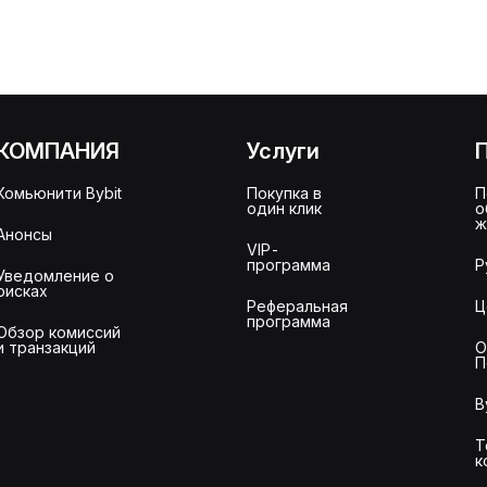
КОМПАНИЯ
Услуги
Комьюнити Bybit
Покупка в
П
один клик
о
ж
Анонсы
VIP-
программа
Р
Уведомление о
рисках
Реферальная
Ц
программа
Обзор комиссий
и транзакций
О
П
B
Т
к