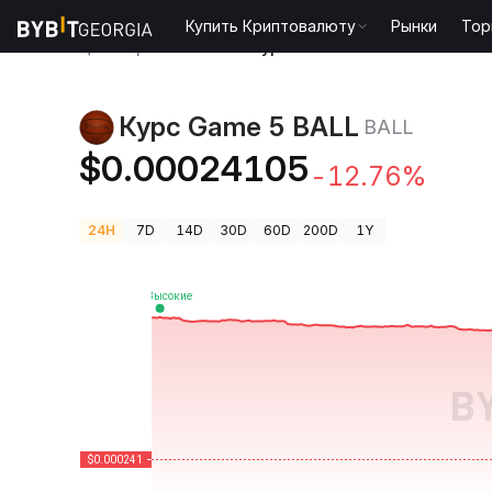
Купить Криптовалюту
Рынки
Тор
Цены криптовалют
Курс Game 5 BALL BALL
Курс Game 5 BALL
BALL
$0.00024105
-12.76%
24H
7D
14D
30D
60D
200D
1Y