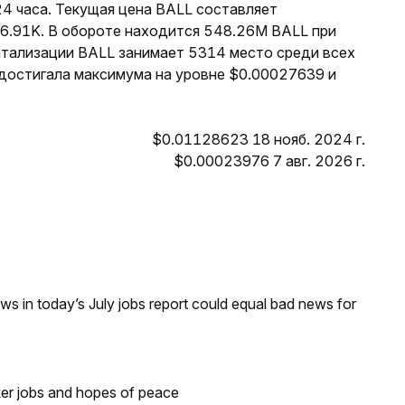
4 часа. Текущая цена BALL составляет
$6.91K. В обороте находится 548.26M BALL при
итализации BALL занимает 5314 место среди всех
 достигала максимума на уровне $0.00027639 и
$0.01128623 18 нояб. 2024 г.
$0.00023976 7 авг. 2026 г.
s in today’s July jobs report could equal bad news for
ker jobs and hopes of peace