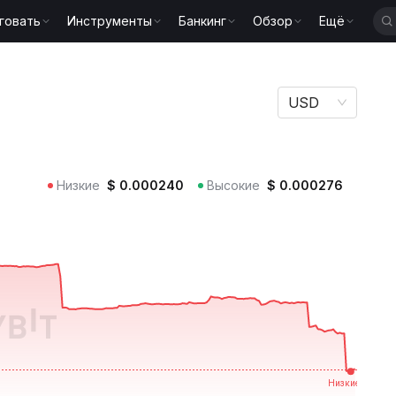
говать
Инструменты
Банкинг
Обзор
Ещё
USD
Низкие
$
0.000240
Высокие
$
0.000276