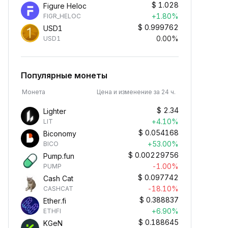
$
1.028
Figure Heloc
+1.80%
FIGR_HELOC
$
0.999762
USD1
0.00%
USD1
Популярные монеты
Монета
Цена и изменение за 24 ч.
$
2.34
Lighter
+4.10%
LIT
$
0.054168
Biconomy
+53.00%
BICO
$
0.00229756
Pump.fun
-1.00%
PUMP
$
0.097742
Cash Cat
-18.10%
CASHCAT
$
0.388837
Ether.fi
+6.90%
ETHFI
$
0.188645
KGeN