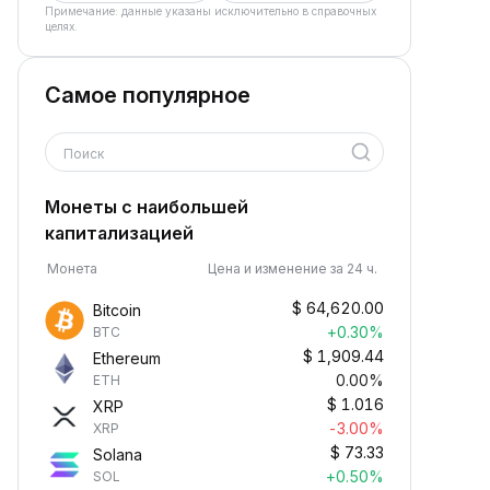
Примечание: данные указаны исключительно в справочных
целях.
Самое популярное
Поиск
Монеты с наибольшей
капитализацией
Монета
Цена и изменение за 24 ч.
$
64,620.00
Bitcoin
+0.30%
BTC
$
1,909.44
Ethereum
0.00%
ETH
$
1.016
XRP
-3.00%
XRP
$
73.33
Solana
+0.50%
SOL