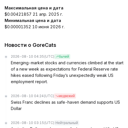
Максимальная цена и дата
$0.00421857 21 апр. 2025 г.
Минимальная цена и дата
$0.00001352 10 июня 2026 г.
Новости о GoreCats
2026-08-10 04:35
(UTC)
бычий
Emerging-market stocks and currencies climbed at the start
of a new week as expectations for Federal Reserve rate
hikes eased following Friday’s unexpectedly weak US
employment report.
2026-08-10 04:24
(UTC)
медвежий
Swiss Franc declines as safe-haven demand supports US
Dollar
2026-08-10 03:15
(UTC)
Нейтральный