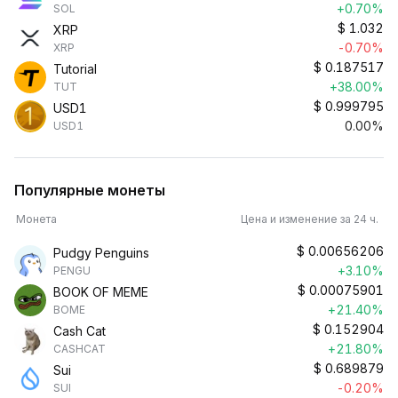
+0.70%
SOL
$
1.032
XRP
-0.70%
XRP
$
0.187517
Tutorial
+38.00%
TUT
$
0.999795
USD1
0.00%
USD1
Популярные монеты
Монета
Цена и изменение за 24 ч.
$
0.00656206
Pudgy Penguins
+3.10%
PENGU
$
0.00075901
BOOK OF MEME
+21.40%
BOME
$
0.152904
Cash Cat
+21.80%
CASHCAT
$
0.689879
Sui
-0.20%
SUI