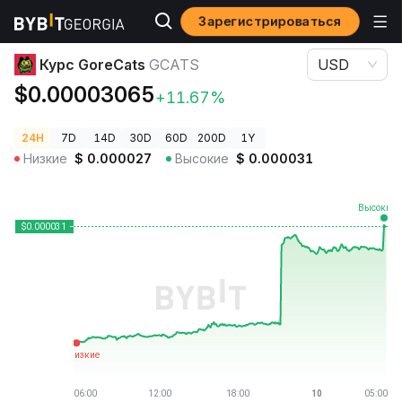
Зарегистрироваться
Цены криптовалют
Курс GoreCats GCATS
Курс GoreCats
GCATS
USD
$0.00003065
+11.67%
24H
7D
14D
30D
60D
200D
1Y
Низкие
$
0.000027
Высокие
$
0.000031