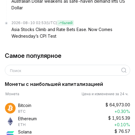
Australian Dollar weakens as safe-haven demand lifts US
Dollar
2026-08-10 02:53
(UTC)
бычий
Asia Stocks Climb and Rate Bets Ease. Now Comes
Wednesday’s CPI Test
Самое популярное
Поиск
Монеты с наибольшей капитализацией
Монета
Цена и изменение за 24 ч.
$
64,973.00
Bitcoin
+0.30%
BTC
$
1,915.39
Ethereum
+0.10%
ETH
$
76.57
Solana