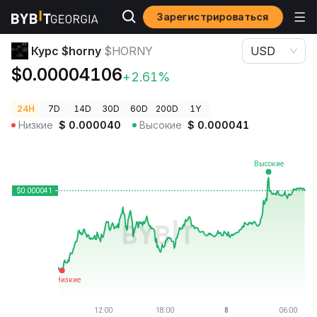
Зарегистрироваться
Цены криптовалют
Курс $horny $HORNY
Курс $horny
$HORNY
USD
$0.00004106
+2.61%
24H
7D
14D
30D
60D
200D
1Y
Низкие
$
0.000040
Высокие
$
0.000041