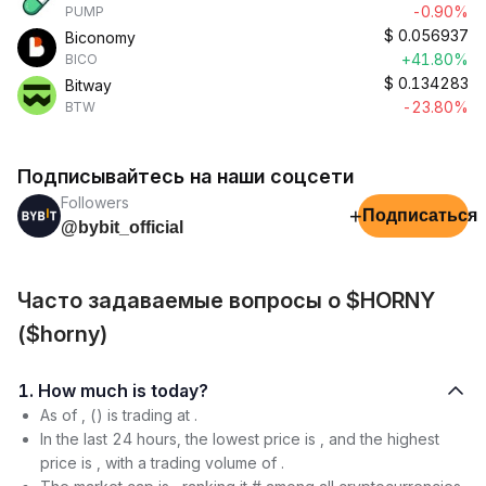
-0.90%
PUMP
$
0.056937
Biconomy
+41.80%
BICO
$
0.134283
Bitway
-23.80%
BTW
Подписывайтесь на наши соцсети
Followers
+
Подписаться
@bybit_official
Часто задаваемые вопросы о $HORNY
($horny)
1. How much is today?
As of , () is trading at .
In the last 24 hours, the lowest price is , and the highest
price is , with a trading volume of .