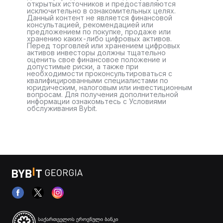
открытых источников и предоставляются
исключительно в ознакомительных целях.
Данный контент не является финансовой
консультацией, рекомендацией или
предложением по покупке, продаже или
хранению каких-либо цифровых активов.
Перед торговлей или хранением цифровых
активов инвесторы должны тщательно
оценить свое финансовое положение и
допустимые риски, а также при
необходимости проконсультироваться с
квалифицированными специалистами по
юридическим, налоговым или инвестиционным
вопросам. Для получения дополнительной
информации ознакомьтесь с Условиями
обслуживания Bybit.