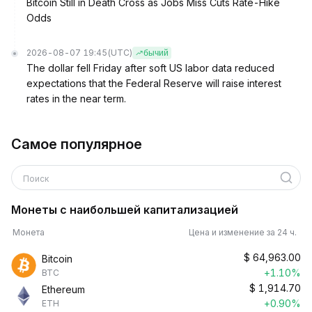
Bitcoin Still in Death Cross as Jobs Miss Cuts Rate-Hike
Odds
2026-08-07 19:45
(UTC)
бычий
The dollar fell Friday after soft US labor data reduced
expectations that the Federal Reserve will raise interest
rates in the near term.
Самое популярное
Поиск
Монеты с наибольшей капитализацией
Монета
Цена и изменение за 24 ч.
$
64,963.00
Bitcoin
+1.10%
BTC
$
1,914.70
Ethereum
+0.90%
ETH