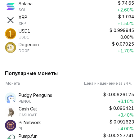
$
74.65
Solana
+2.60%
SOL
$
1.034
XRP
+1.50%
XRP
$
0.999945
USD1
0.00%
USD1
$
0.07025
Dogecoin
+1.70%
DOGE
Популярные монеты
Монета
Цена и изменение за 24 ч.
$
0.00626125
Pudgy Penguins
+3.10%
PENGU
$
0.096421
Cash Cat
+3.40%
CASHCAT
$
0.091623
Pi Network
+4.00%
PI
$
0.00227741
Pump.fun