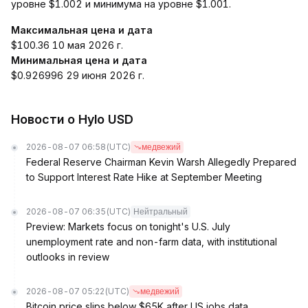
уровне $1.002 и минимума на уровне $1.001.
Максимальная цена и дата
$100.36 10 мая 2026 г.
Минимальная цена и дата
$0.926996 29 июня 2026 г.
Новости о Hylo USD
2026-08-07 06:58
(UTC)
медвежий
Federal Reserve Chairman Kevin Warsh Allegedly Prepared
to Support Interest Rate Hike at September Meeting
2026-08-07 06:35
(UTC)
Нейтральный
Preview: Markets focus on tonight's U.S. July
unemployment rate and non-farm data, with institutional
outlooks in review
2026-08-07 05:22
(UTC)
медвежий
Bitcoin price slips below $65K after US jobs data