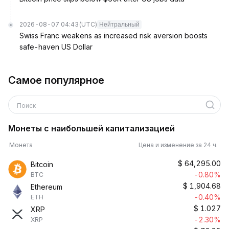
2026-08-07 04:43
(UTC)
Нейтральный
Swiss Franc weakens as increased risk aversion boosts
safe-haven US Dollar
Самое популярное
Поиск
Монеты с наибольшей капитализацией
Монета
Цена и изменение за 24 ч.
$
64,295.00
Bitcoin
-0.80%
BTC
$
1,904.68
Ethereum
-0.40%
ETH
$
1.027
XRP
-2.30%
XRP