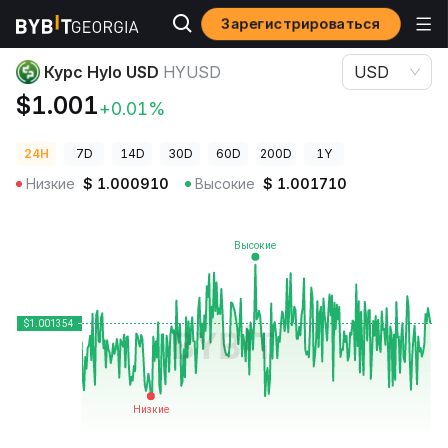
Зарегистрироваться
Цены криптовалют
Курс Hylo USD HYUSD
Курс Hylo USD
HYUSD
USD
$1.001
+0.01%
24H
7D
14D
30D
60D
200D
1Y
Низкие
$
1.000910
Высокие
$
1.001710