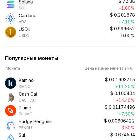
$
72.88
Solana
-1.80%
SOL
$
0.201878
Cardano
+7.10%
ADA
$
0.999652
USD1
0.00%
USD1
Популярные монеты
Монета
Цена и изменение за 24 ч.
$
0.01993715
Kamino
+11.20%
KMNO
$
0.100404
Cash Cat
-14.40%
CASHCAT
$
0.01174496
Plume
+7.50%
PLUME
$
0.00606422
Pudgy Penguins
-3.50%
PENGU
$
0.674594
Sui