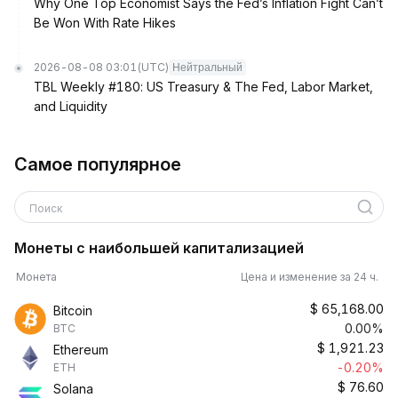
Why One Top Economist Says the Fed’s Inflation Fight Can’t
Be Won With Rate Hikes
2026-08-08 03:01
(UTC)
Нейтральный
TBL Weekly #180: US Treasury & The Fed, Labor Market,
and Liquidity
Самое популярное
Поиск
Монеты с наибольшей капитализацией
Монета
Цена и изменение за 24 ч.
$
65,168.00
Bitcoin
0.00%
BTC
$
1,921.23
Ethereum
-0.20%
ETH
$
76.60
Solana