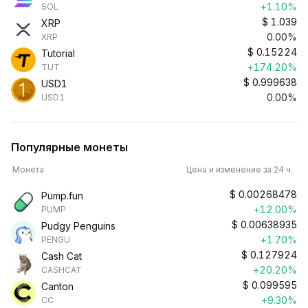
+1.10%
SOL
$
1.039
XRP
0.00%
XRP
$
0.15224
Tutorial
+174.20%
TUT
$
0.999638
USD1
0.00%
USD1
Популярные монеты
Монета
Цена и изменение за 24 ч.
$
0.00268478
Pump.fun
+12.00%
PUMP
$
0.00638935
Pudgy Penguins
+1.70%
PENGU
$
0.127924
Cash Cat
+20.20%
CASHCAT
$
0.099595
Canton
+9.30%
CC