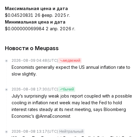
Максимальная цена и дата
$0.04520831 26 февр. 2025 г.
Минимальная цена и дата
$0.000000069984 2 апр. 2026 г.
Новости о Meupass
2026-08-09 04:48
(UTC)
медвежий
Economists generally expect the US annual inflation rate to
slow slightly.
2026-08-08 17:30
(UTC)
бычий
July’s surprisingly weak jobs report coupled with a possible
cooling in inflation next week may lead the Fed to hold
interest rates steady at its next meeting, says Bloomberg
Economic’s @AnnaEconomist
2026-08-08 13:17
(UTC)
Нейтральный