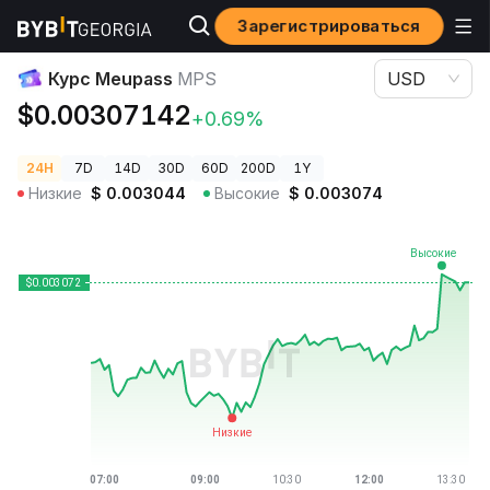
Зарегистрироваться
Цены криптовалют
Курс Meupass MPS
Курс Meupass
MPS
USD
$0.00307142
+0.69%
24H
7D
14D
30D
60D
200D
1Y
Низкие
$
0.003044
Высокие
$
0.003074