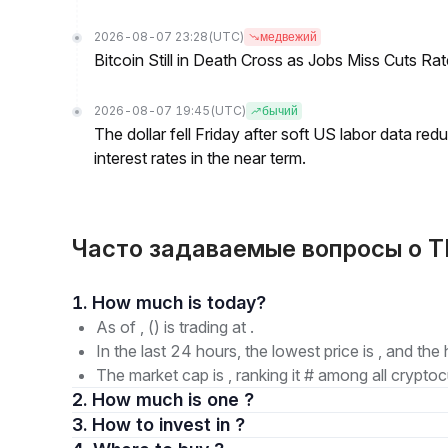
2026-08-07 23:28
(UTC)
медвежий
Bitcoin Still in Death Cross as Jobs Miss Cuts R
2026-08-07 19:45
(UTC)
бычий
The dollar fell Friday after soft US labor data re
interest rates in the near term.
Часто задаваемые вопросы о TR
1. How much is today?
As of , () is trading at .
In the last 24 hours, the lowest price is , and the 
The market cap is , ranking it # among all cryptoc
2. How much is one ?
3. How to invest in ?