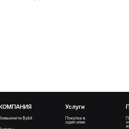
КОМПАНИЯ
Услуги
Комьюнити Bybit
Покупка в
П
один клик
о
ж
Анонсы