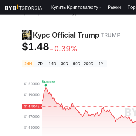
Купить Криптовалюту
Рынки
Тор
Цены криптовалют
Курс Official Trump TRUMP
Курс Official Trump
TRUMP
$1.48
-0.39%
24H
7D
14D
30D
60D
200D
1Y