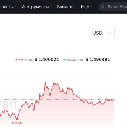
говать
Инструменты
Банкинг
Ещё
USD
Низкие
$
1.460024
Высокие
$
1.496481