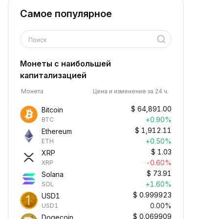
Самое популярное
Поиск
Монеты с наибольшей
капитализацией
Монета
Цена и изменение за 24 ч.
$
64,891.00
Bitcoin
+0.90%
BTC
$
1,912.11
Ethereum
+0.50%
ETH
$
1.03
XRP
-0.60%
XRP
$
73.91
Solana
+1.60%
SOL
$
0.999923
USD1
0.00%
USD1
$
0.069909
Dogecoin