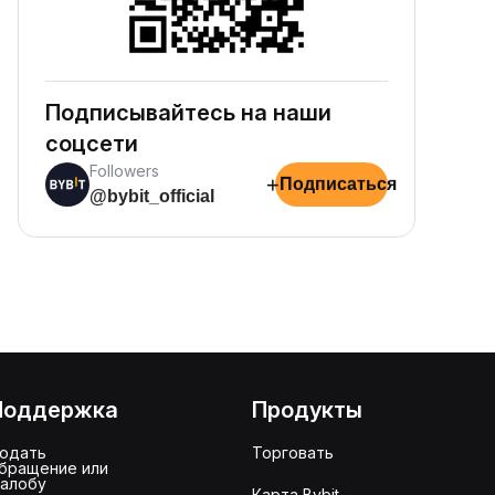
Подписывайтесь на наши
соцсети
Followers
+
Подписаться
@bybit_official
Поддержка
Продукты
одать
Торговать
бращение или
алобу
Карта Bybit