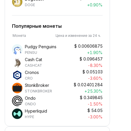
+0.90%
DOGE
Популярные монеты
Монета
Цена и изменение за 24 ч.
$
0.00606875
Pudgy Penguins
+1.90%
PENGU
$
0.096457
Cash Cat
-8.30%
CASHCAT
$
0.05103
Cronos
-3.60%
CRO
$
0.02401284
StonkBroker
+25.30%
STONKBROKER
$
0.349845
Ondo
-1.50%
ONDO
$
54.05
Hyperliquid
-3.00%
HYPE