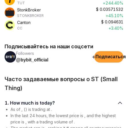
+244.40%
TUT
$
0.03571532
StonkBroker
+45.10%
STONKBROKER
$
0.094631
Canton
+3.40%
CC
Подписывайтесь на наши соцсети
Followers
+
Подписаться
@bybit_official
Часто задаваемые вопросы о ST (Small
Thing)
1. How much is today?
As of , () is trading at .
In the last 24 hours, the lowest price is , and the highest
price is , with a trading volume of .