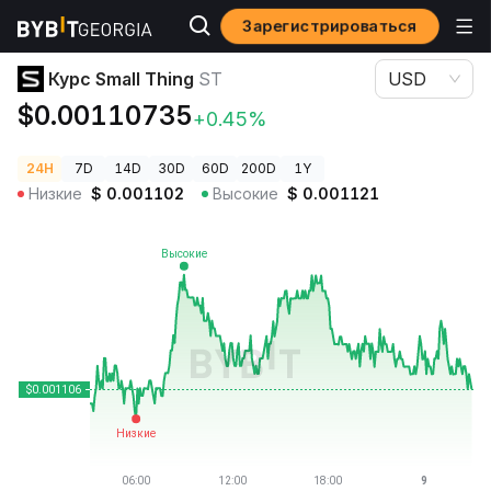
Зарегистрироваться
Цены криптовалют
Курс Small Thing ST
Курс Small Thing
ST
USD
$0.00110735
+0.45%
24H
7D
14D
30D
60D
200D
1Y
Низкие
$
0.001102
Высокие
$
0.001121