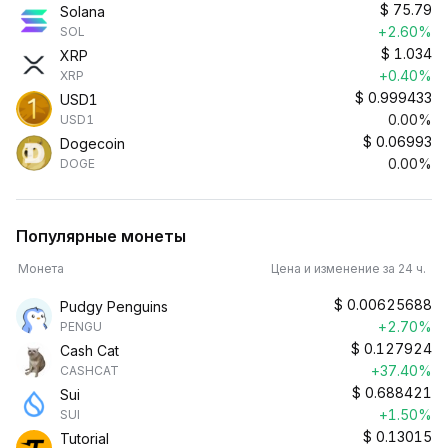
$
75.79
Solana
+2.60%
SOL
$
1.034
XRP
+0.40%
XRP
$
0.999433
USD1
0.00%
USD1
$
0.06993
Dogecoin
0.00%
DOGE
Популярные монеты
Монета
Цена и изменение за 24 ч.
$
0.00625688
Pudgy Penguins
+2.70%
PENGU
$
0.127924
Cash Cat
+37.40%
CASHCAT
$
0.688421
Sui
+1.50%
SUI
$
0.13015
Tutorial