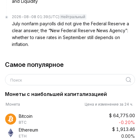
and Liquidity
2026-08-08 01:39
(UTC)
Нейтральный
July nonfarm payrolls did not give the Federal Reserve a
clear answer; the “New Federal Reserve News Agency”:
whether to raise rates in September still depends on
inflation.
Самое популярное
Поиск
Монеты с наибольшей капитализацией
Монета
Цена и изменение за 24 ч.
$
64,775.00
Bitcoin
-0.20%
BTC
$
1,913.46
Ethereum
0.00%
ETH