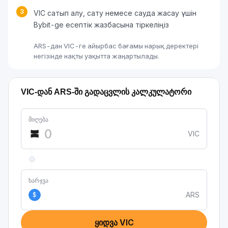
3
VIC сатып алу, сату немесе сауда жасау үшін
Bybit-ge есептік жазбасына тіркеліңіз
ARS-дан VIC-ге айырбас бағамы нарық деректері
негізінде нақты уақытта жаңартылады.
VIC-დან ARS-ში გადაცვლის კალკულატორი
მიღება
VIC
ხარჯვა
ARS
$
ყიდვა VIC