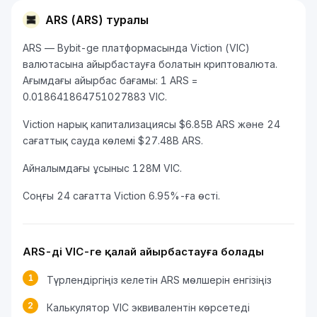
ARS (ARS) туралы
ARS — Bybit-ge платформасында Viction (VIC)
валютасына айырбастауға болатын криптовалюта.
Ағымдағы айырбас бағамы: 1 ARS =
0.018641864751027883 VIC.
Viction нарық капитализациясы $6.85B ARS және 24
сағаттық сауда көлемі $27.48B ARS.
Айналымдағы ұсыныс 128M VIC.
Соңғы 24 сағатта Viction 6.95%-ға өсті.
ARS-ді VIC-ге қалай айырбастауға болады
1
Түрлендіргіңіз келетін ARS мөлшерін енгізіңіз
2
Калькулятор VIC эквивалентін көрсетеді