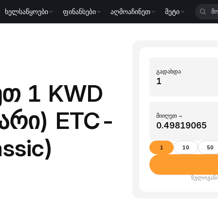
ხელსაწყოები
ფინანსები
აღმოაჩინეთ
მეტი
გადახდა
ეთ 1 KWD
არი) ETC-
მიიღეთ ~
ssic)
1
10
50
ნულოვანი