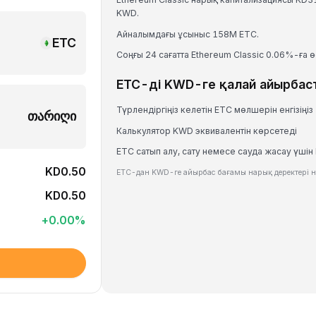
KWD.
Айналымдағы ұсыныс 158M ETC.
ETC
Соңғы 24 сағатта Ethereum Classic 0.06%-ға өс
ETC-ді KWD-ге қалай айырбас
Түрлендіргіңіз келетін ETC мөлшерін енгізіңіз
თარიღი
Калькулятор KWD эквивалентін көрсетеді
ETC сатып алу, сату немесе сауда жасау үшін 
KD0.50
ETC-дан KWD-ге айырбас бағамы нарық деректері не
KD0.50
+
0.00
%