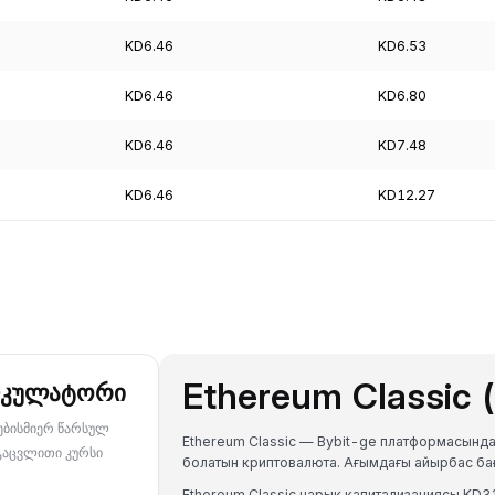
KD6.46
KD6.53
KD6.46
KD6.80
KD6.46
KD7.48
KD6.46
KD12.27
Ethereum Classic 
ლკულატორი
ნებისმიერ წარსულ
Ethereum Classic — Bybit-ge платформасынд
გაცვლითი კურსი
болатын криптовалюта. Ағымдағы айырбас б
Ethereum Classic нарық капитализациясы KD