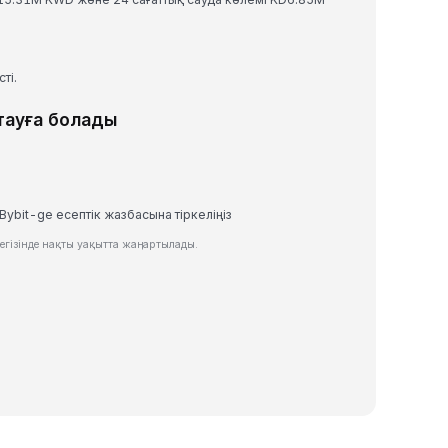
ті.
тауға болады
Bybit-ge есептік жазбасына тіркеліңіз
гізінде нақты уақытта жаңартылады.