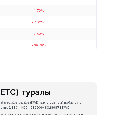
-1.72%
-7.02%
-7.60%
-69.79%
(ETC) туралы
а ქუვეითური დინარი (KWD) валютасына айырбастауға
ағамы: 1 ETC = KD0.4981906480289871 KWD.
315.31M KWD және 24 сағаттық сауда көлемі KD6.85M