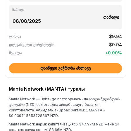
ჩართვა
თარიღი
$9.94
ღირდა
$9.94
დღევანდელი ღირებულება
+
0.00
%
შეცვლა
დაიწყეთ ვაჭრობა ახლავე
Manta Network (MANTA) туралы
Manta Network — Bybit-ge платформасында ახალი ზელანდიის
დოლარი (NZD) валютасына айырбастауға болатын
криптовалюта. Ағымдағы айырбас бағамы: 1 MANTA =
$9.939715653728367 NZD.
Manta Network нарық капитализациясы $47.97M NZD және 24
сағаттық сауда көлемі $3.66M NZD.