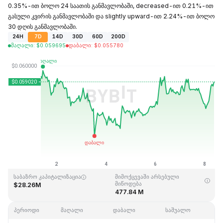
0.35%-ით ბოლო 24 საათის განმავლობაში, decreased-ით 0.21%-ით
გასული კვირის განმავლობაში და slightly upward-ით 2.24%-ით ბოლო
30 დღის განმავლობაში.
24H
7D
14D
30D
60D
200D
მაღალი
:
$
0.059695
დაბალი
:
$
0.055780
ბოლოს განახლდა: 2026-08-08,08:26GMT+0
ისტორიული მაქსიმუმი
ისტორიული მინიმუმი
$4.05
$0.054621
საბაზრო კაპიტალიზაცია
მიმოქცევაში არსებული
მიწოდება
$28.26M
477.84 M
პერიოდი
მაღალი
დაბალი
საშუალო
შ