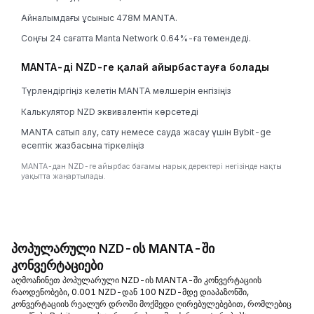
Айналымдағы ұсыныс 478M MANTA.
Соңғы 24 сағатта Manta Network 0.64%-ға төмендеді.
MANTA-ді NZD-ге қалай айырбастауға болады
Түрлендіргіңіз келетін MANTA мөлшерін енгізіңіз
Калькулятор NZD эквивалентін көрсетеді
MANTA сатып алу, сату немесе сауда жасау үшін Bybit-ge
есептік жазбасына тіркеліңіз
MANTA-дан NZD-ге айырбас бағамы нарық деректері негізінде нақты
уақытта жаңартылады.
პოპულარული NZD-ის MANTA-ში
კონვერტაციები
აღმოაჩინეთ პოპულარული NZD-ის MANTA-ში კონვერტაციის
რაოდენობები, 0.001 NZD-დან 100 NZD-მდე დიაპაზონში,
კონვერტაციის რეალურ დროში მოქმედი ღირებულებებით, რომლებიც