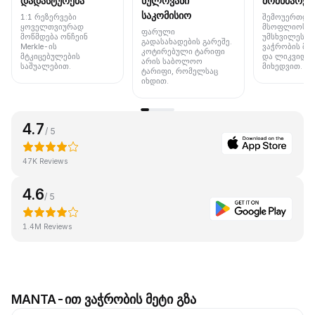
დადასტურება
ნულოვანი
მომხმარებ
საკომისიო
1:1 რეზერვები
შემოუერთდი
ყოველთვიურად
მსოფლიოს 
ფარული
მოწმდება ონჩეინ
უმსხვილეს ბ
გადასახადების გარეშე.
Merkle-ის
ვაჭრობის მო
კოტირებული ტარიფი
მტკიცებულების
და ლიკვიდუ
არის საბოლოო
საშუალებით.
მიხედვით.
ტარიფი, რომელსაც
იხდით.
4.7
/ 5
47K Reviews
4.6
/ 5
1.4M Reviews
MANTA-ით ვაჭრობის მეტი გზა