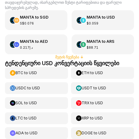
თავდაჯერებულად, ისარგებლოთ ზუსტი ტარიფებითა და ფარული
სპრედების გარეშე.
MANTA
to
SGD
MANTA
to
USD
S$0.076
$0.059
MANTA
to
AED
MANTA
to
ARS
د.إ0.217
$88.71
მეტის ჩვენება
↓
ტენდენციური USD კონვერტაციის წყვილები
BTC
to
USD
ETH
to
USD
USDC
to
USD
USDT
to
USD
SOL
to
USD
TRX
to
USD
LTC
to
USD
XRP
to
USD
ADA
to
USD
DOGE
to
USD