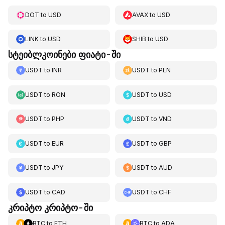
DOT
to
USD
AVAX
to
USD
LINK
to
USD
SHIB
to
USD
სტეიბლკოინები ფიატი-ში
USDT
to
INR
USDT
to
PLN
USDT
to
RON
USDT
to
USD
USDT
to
PHP
USDT
to
VND
USDT
to
EUR
USDT
to
GBP
USDT
to
JPY
USDT
to
AUD
USDT
to
CAD
USDT
to
CHF
კრიპტო კრიპტო-ში
BTC
to
ETH
BTC
to
ADA