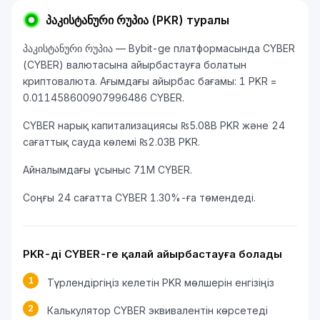
პაკისტანური რუპია (PKR) туралы
პაკისტანური რუპია — Bybit-ge платформасында CYBER
(CYBER) валютасына айырбастауға болатын
криптовалюта. Ағымдағы айырбас бағамы: 1 PKR =
0.011458600907996486 CYBER.
CYBER нарық капитализациясы ₨5.08B PKR және 24
сағаттық сауда көлемі ₨2.03B PKR.
Айналымдағы ұсыныс 71M CYBER.
Соңғы 24 сағатта CYBER 1.30%-ға төмендеді.
PKR-ді CYBER-ге қалай айырбастауға болады
1
Түрлендіргіңіз келетін PKR мөлшерін енгізіңіз
2
Калькулятор CYBER эквивалентін көрсетеді