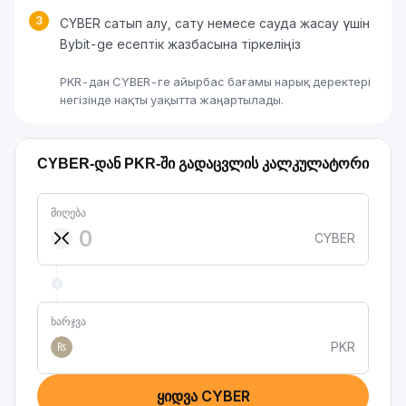
3
CYBER сатып алу, сату немесе сауда жасау үшін
Bybit-ge есептік жазбасына тіркеліңіз
PKR-дан CYBER-ге айырбас бағамы нарық деректері
негізінде нақты уақытта жаңартылады.
CYBER-დან PKR-ში გადაცვლის კალკულატორი
მიღება
CYBER
ხარჯვა
PKR
₨
ყიდვა CYBER