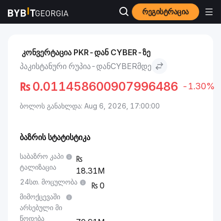
რეგისტრაცია
ბაზრები
CYBER ფასი CYBER
პაკისტანური რუპია to CYBER
კონვერტაცია PKR-დან CYBER-ზე
ᲞᲐᲙᲘᲡᲢᲐᲜᲣᲠᲘ ᲠᲣᲞᲘᲐ-ᲓᲐᲜCYBERᲛᲓᲔ
₨
0.011458600907996486
-1.30%
ბოლოს განახლდა: Aug 6, 2026, 17:00:00
ბაზრის სტატისტიკა
საბაზრო კაპი
ტალიზაცია
18.31M
24სთ. მოცულობა
0
მიმოქცევაში
არსებული მი
წოდება