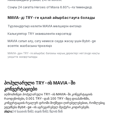
Соңғы 24 сағатта Heroes of Mavia 6.60%-ға төмендеді.
MAVIA-ді TRY-ге қалай айырбастауға болады
Түрлендіргіңіз келетін MAVIA мөлшерін енгізіңіз
Калькулятор TRY эквивалентін көрсетеді
MAVIA сатып алу, сату немесе сауда жасау үшін Bybit-ge
есептік жазбасына тіркеліңіз
MAVIA-дан TRY-ге айырбас бағамы нарық деректері негізінде нақты
уақытта жаңартылады.
პოპულარული TRY-ის MAVIA-ში
კონვერტაციები
აღმოაჩინეთ პოპულარული TRY-ის MAVIA-ში კონვერტაციის
რაოდენობები, 0.001 TRY-დან 100 TRY-მდე დიაპაზონში,
კონვერტაციის რეალურ დროში მოქმედი ღირებულებებით, რომლებიც
ეფუძნება Bybit-ge-ის აგრეგირებულ მეიქერი კოტირებებს.
ახლა
24 საათის წინ
1 თვის წინ
1 წლის წინ