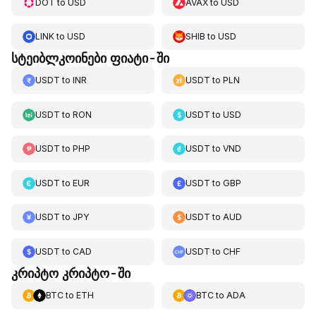
DOT
to
USD
AVAX
to
USD
LINK
to
USD
SHIB
to
USD
სტეიბლკოინები ფიატი-ში
USDT
to
INR
USDT
to
PLN
USDT
to
RON
USDT
to
USD
USDT
to
PHP
USDT
to
VND
USDT
to
EUR
USDT
to
GBP
USDT
to
JPY
USDT
to
AUD
USDT
to
CAD
USDT
to
CHF
კრიპტო კრიპტო-ში
BTC
to
ETH
BTC
to
ADA