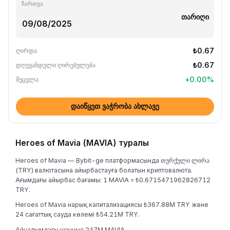
ჩართვა
თარიღი
₺0.67
ღირდა
₺0.67
დღევანდელი ღირებულება
+
0.00
%
შეცვლა
დაიწყეთ ვაჭრობა ახლავე
Heroes of Mavia (MAVIA) туралы
Heroes of Mavia — Bybit-ge платформасында თურქული ლირა
(TRY) валютасына айырбастауға болатын криптовалюта.
Ағымдағы айырбас бағамы: 1 MAVIA = ₺0.6715471962826712
TRY.
Heroes of Mavia нарық капитализациясы ₺367.88M TRY және
24 сағаттық сауда көлемі ₺54.21M TRY.
Айналымдағы ұсыныс 247M MAVIA.