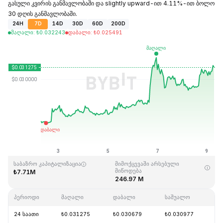
გასული კვირის განმავლობაში და slightly upward-ით 4.11%-ით ბოლო
30 დღის განმავლობაში.
24H
7D
14D
30D
60D
200D
მაღალი
:
₺
0.032243
დაბალი
:
₺
0.025491
ბოლოს განახლდა: 2026-08-09,06:45GMT+0
ისტორიული მაქსიმუმი
ისტორიული მინიმუმი
₺10.59
₺0.023019
საბაზრო კაპიტალიზაცია
მიმოქცევაში არსებული
მიწოდება
₺7.71M
246.97 M
პერიოდი
მაღალი
დაბალი
საშუალო
შ
24 საათი
₺0.031275
₺0.030679
₺0.030977
+