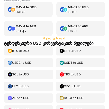
MAVIA
to
SGD
MAVIA
to
USD
S$0.04
$0.031
MAVIA
to
AED
MAVIA
to
ARS
د.إ0.115
$46.81
მეტის ჩვენება
↓
ტენდენციური USD კონვერტაციის წყვილები
BTC
to
USD
ETH
to
USD
USDC
to
USD
USDT
to
USD
SOL
to
USD
TRX
to
USD
LTC
to
USD
XRP
to
USD
ADA
to
USD
DOGE
to
USD