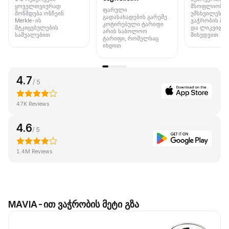
ყოველთვიურად
მსოფლიოს 
ფარული
მოწმდება ონჩეინ
უმსხვილეს ბ
გადასახადების გარეშე.
Merkle-ის
ვაჭრობის მო
კოტირებული ტარიფი
მტკიცებულების
და ლიკვიდუ
არის საბოლოო
საშუალებით.
მიხედვით.
ტარიფი, რომელსაც
იხდით.
4.7
/ 5
47K Reviews
4.6
/ 5
1.4M Reviews
MAVIA-ით ვაჭრობის მეტი გზა