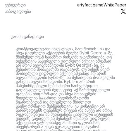
ვებგვერდი
artyfact.game
WhitePaper
საზოგადოება
უარის განაცხადი
კრიპტოვალუტაში ინვესტიცია, მათ შორის -ის და
სხვა ციფრული აქტივების შეძენა Bybit Georgia-ზე,
მნიშვნელოვან საბაზრო რისკებს უკავშირდება. თუ
თქვენთვის სასურველი ციფრული აქტივი ამჟამად
არ არის ხელმისაწვდომი Bybit Georgia-ზე, ის
შესაძლოა მომავალში დაემატოს. თუ თქვენ მიერ
მოძიებული ციფრული აქტივი ამჟამად არ არის
ხელმისაწვდომი Bybit-ზე, ის შესაძლოა მომავალში
გახდეს ხელმისაწვდომი. Bybit-ი არ არის
პასუხისმგებელი ნებისმიერი საინვესტიციო
გადაწყვეტილების შედეგებზე. აქ წარმოდგენილი
ფასების ინფორმაცია და სხვა მონაცემები
მიღებულია საჯაროდ ხელმისაწვდომი
წყაროებიდან და მოცემულია მხოლოდ
საინფორმაციო მიზნებისთვის. ეს კონტენტი არ
წარმოადგენს ფინანსურ რჩევას და ასევე არ არის
რეკომენდაცია ან შეთავაზება ციფრული აქტივების
ყიდვის, გაყიდვის ან შენახვის შესახებ. ციფრული
აქტივებით ვაჭრობამდე ან მათი ფლობისას
ინვესტორებმა უნდა ყურადღებით შეაფასონ
საკუთარი ფინანსური მდგომარეობა და რისკის