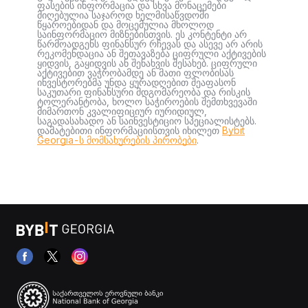
ფასების ინფორმაცია და სხვა მონაცემები
მიღებულია საჯაროდ ხელმისაწვდომი
წყაროებიდან და მოცემულია მხოლოდ
საინფორმაციო მიზნებისთვის. ეს კონტენტი არ
წარმოადგენს ფინანსურ რჩევას და ასევე არ არის
რეკომენდაცია ან შეთავაზება ციფრული აქტივების
ყიდვის, გაყიდვის ან შენახვის შესახებ. ციფრული
აქტივებით ვაჭრობამდე ან მათი ფლობისას
ინვესტორებმა უნდა ყურადღებით შეაფასონ
საკუთარი ფინანსური მდგომარეობა და რისკის
ტოლერანტობა, ხოლო საჭიროების შემთხვევაში
მიმართონ კვალიფიციურ იურიდიულ,
საგადასახადო ან საინვესტიციო სპეციალისტებს.
დამატებითი ინფორმაციისთვის იხილეთ
Bybit
Georgia-ს მომსახურების პირობები
.