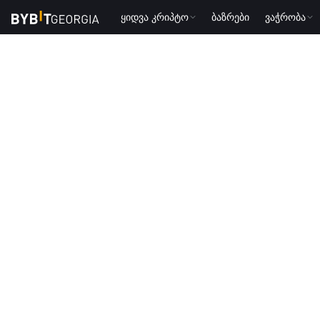
ყიდვა კრიპტო
ბაზრები
ვაჭრობა