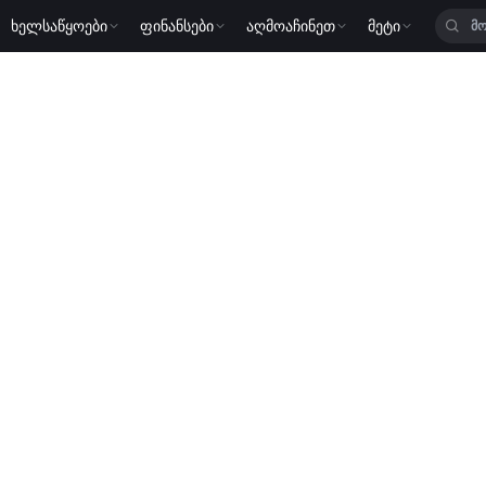
ხელსაწყოები
ფინანსები
აღმოაჩინეთ
მეტი