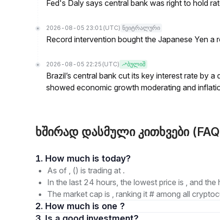
Fed's Daly says central bank was right to hold ra
2026-08-05 23:01
(UTC)
ნეიტრალური
Record intervention bought the Japanese Yen a r
2026-08-05 22:25
(UTC)
ბულიშ
Brazil’s central bank cut its key interest rate by a
showed economic growth moderating and inflati
ხშირად დასმული კითხვები (FAQ
1. How much is today?
As of , () is trading at .
In the last 24 hours, the lowest price is , and the 
The market cap is , ranking it # among all cryptoc
2. How much is one ?
3. Is a good investment?