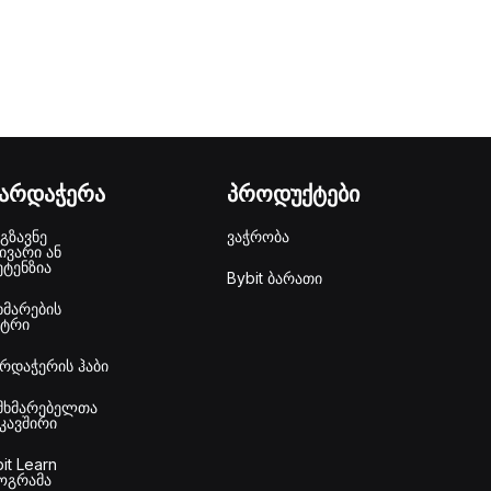
ხარდაჭერა
პროდუქტები
გზავნე
ვაჭრობა
ივარი ან
ეტენზია
Bybit ბარათი
ხმარების
ნტრი
არდაჭერის ჰაბი
მხმარებელთა
უკავშირი
it Learn
ოგრამა