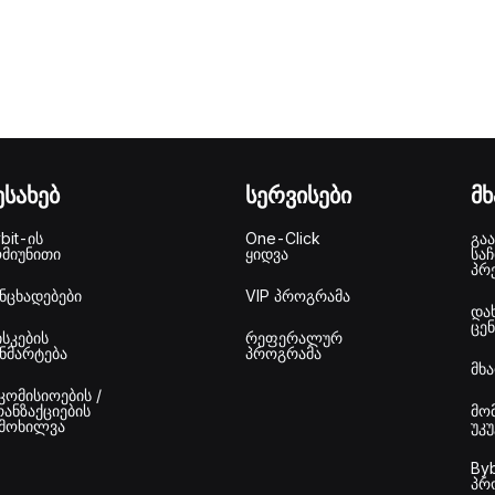
ესახებ
სერვისები
მ
bit-ის
One-Click
გაა
ომიუნითი
ყიდვა
საჩ
პრ
ნცხადებები
VIP პროგრამა
და
ცე
სკების
რეფერალურ
ნმარტება
პროგრამა
მხ
კომისიოების /
ანზაქციების
მო
იმოხილვა
უკ
Byb
პრ