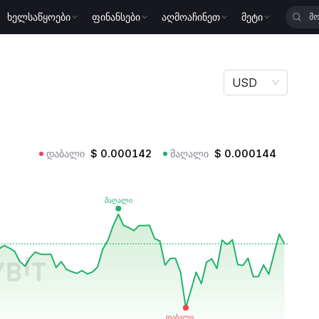
ხელსაწყოები
ფინანსები
აღმოაჩინეთ
მეტი
OREN
N
USD
დაბალი
$
0.000142
მაღალი
$
0.000144