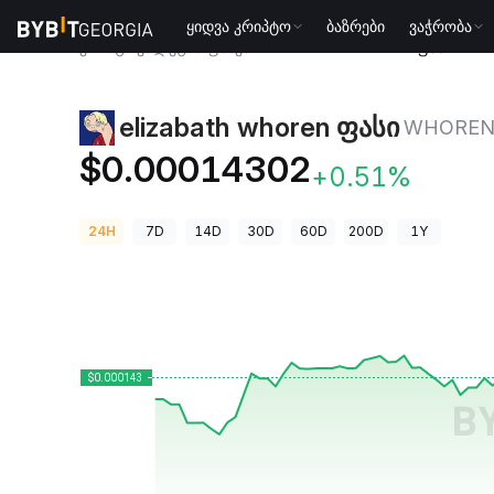
ყიდვა კრიპტო
ბაზრები
ვაჭრობა
კრიპტოვალუტის ფასები
elizabath whoren ფასი WH
elizabath whoren ფასი
WHORE
$0.00014302
+0.51%
24H
7D
14D
30D
60D
200D
1Y