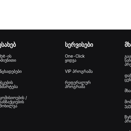
ესახებ
სერვისები
მ
bit-ის
One-Click
გაა
ომიუნითი
ყიდვა
საჩ
პრ
ნცხადებები
VIP პროგრამა
და
ცე
სკების
რეფერალურ
ნმარტება
პროგრამა
მხ
კომისიოების /
ანზაქციების
მო
იმოხილვა
უკ
Byb
პრ