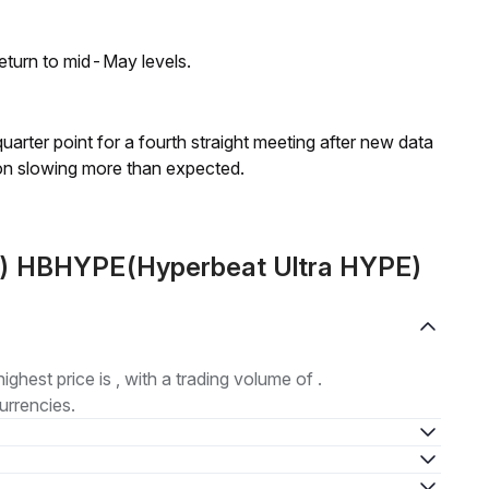
eturn to mid-May levels.
 quarter point for a fourth straight meeting after new data
on slowing more than expected.
) HBHYPE(Hyperbeat Ultra HYPE)
highest price is , with a trading volume of .
urrencies.