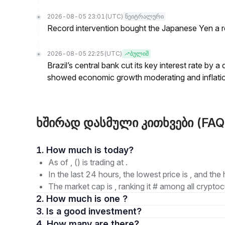
2026-08-05 23:01
(UTC)
ნეიტრალური
Record intervention bought the Japanese Yen a r
2026-08-05 22:25
(UTC)
ბულიშ
Brazil’s central bank cut its key interest rate by a
showed economic growth moderating and inflati
ხშირად დასმული კითხვები (FAQ
1. How much is today?
As of , () is trading at .
In the last 24 hours, the lowest price is , and the 
The market cap is , ranking it # among all cryptoc
2. How much is one ?
3. Is a good investment?
4. How many are there?