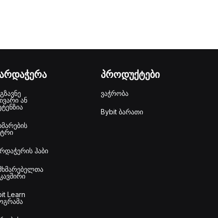
ხარდაჭერა
პროდუქტები
გზავნე
ვაჭრობა
ივარი ან
ეტენზია
Bybit ბარათი
ხმარების
ნტრი
არდაჭერის ჰაბი
მხმარებელთა
უკავშირი
it Learn
ოგრამა