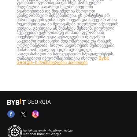
ფასების ინფორმაცია და სხვა მონაცემები
მიღებულია საჯაროდ ხელმისაწვდომი
წყაროებიდან და მოცემულია მხოლოდ
საინფორმაციო მიზნებისთვის. ეს კონტენტი არ
წარმოადგენს ფინანსურ რჩევას და ასევე არ არის
რეკომენდაცია ან შეთავაზება ციფრული აქტივების
ყიდვის, გაყიდვის ან შენახვის შესახებ. ციფრული
აქტივებით ვაჭრობამდე ან მათი ფლობისას
ინვესტორებმა უნდა ყურადღებით შეაფასონ
საკუთარი ფინანსური მდგომარეობა და რისკის
ტოლერანტობა, ხოლო საჭიროების შემთხვევაში
მიმართონ კვალიფიციურ იურიდიულ,
საგადასახადო ან საინვესტიციო სპეციალისტებს.
დამატებითი ინფორმაციისთვის იხილეთ
Bybit
Georgia-ს მომსახურების პირობები
.