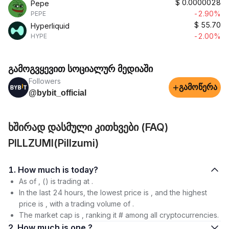
$
0.0000028
Pepe
-2.90%
PEPE
$
55.70
Hyperliquid
-2.00%
HYPE
გამოგვყევით სოციალურ მედიაში
Followers
+
გამოწერა
@bybit_official
ხშირად დასმული კითხვები (FAQ)
PILLZUMI(Pillzumi)
1. How much is today?
As of , () is trading at .
In the last 24 hours, the lowest price is , and the highest
price is , with a trading volume of .
The market cap is , ranking it # among all cryptocurrencies.
2. How much is one ?