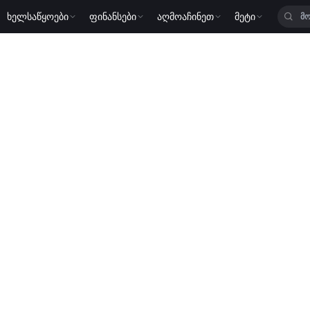
ხელსაწყოები
ფინანსები
აღმოაჩინეთ
მეტი