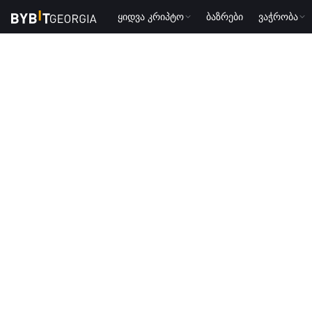
ყიდვა კრიპტო
ბაზრები
ვაჭრობა