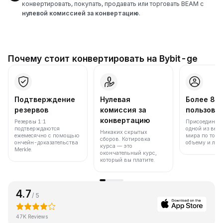
конвертировать, покупать, продавать или торговать BEAM с
нулевой комиссией за конвертацию
.
Почему стоит конвертировать на Bybit-ge
Подтверждение
Нулевая
Более 86
резервов
комиссия за
пользова
конвертацию
Резервы 1:1
Присоединяйт
подтверждаются
одной из вед
Никаких скрытых
ежемесячно с помощью
мира по торг
сборов. Котировка
ончейн-доказательства
объему и лик
курса — это
Merkle.
окончательный курс,
который вы платите.
4.7
/ 5
47K Reviews