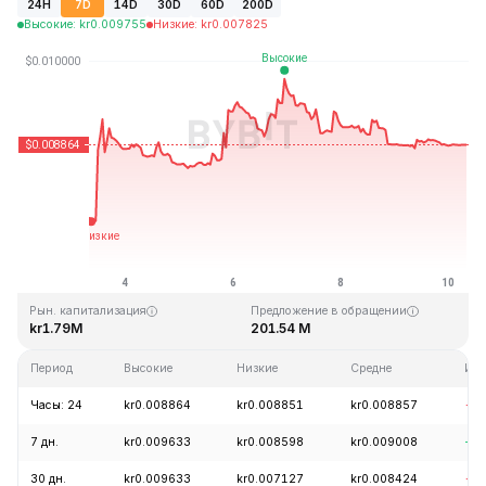
24H
7D
14D
30D
60D
200D
Высокие
:
kr
0.009755
Низкие
:
kr
0.007825
Последнее обновление: 07:35 GMT+0 2026-08-10
Исторический максимум
Минимум за всё время
kr4.28
kr0.006168
Рын. капитализация
Предложение в обращении
kr1.79M
201.54 M
Период
Высокие
Низкие
Средне
Изм
Часы: 24
kr0.008864
kr0.008851
kr0.008857
-0.
7 дн.
kr0.009633
kr0.008598
kr0.009008
+1
30 дн.
kr0.009633
kr0.007127
kr0.008424
-3.