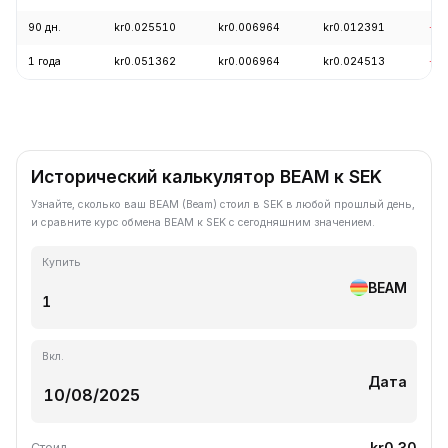
90 дн.
kr0.025510
kr0.006964
kr0.012391
-4
1 года
kr0.051362
kr0.006964
kr0.024513
-7
Исторический калькулятор BEAM к SEK
Узнайте, сколько ваш BEAM (Beam) стоил в SEK в любой прошлый день,
и сравните курс обмена BEAM к SEK с сегодняшним значением.
Купить
BEAM
Вкл.
Дата
kr0.30
Стоил