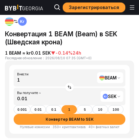
Зарегистрироваться
Home
BEAM to SEK
Конвертация 1 BEAM (Beam) в SEK
(Шведская крона)
1 BEAM ≈ kr0.01 SEK
▼
-0.14%
24h
Последнее обновление
：
2026/08/10 07:35
(
GMT+0
)
Внести
BEAM
Вы получите ~
SEK
0.001
0.01
0.1
1
5
10
100
Конвертер BEAM to SEK
Нулевые комиссии · 350+ криптоактивов · 40+ фиатных валют