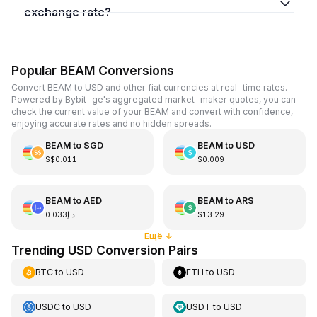
exchange rate?
Popular BEAM Conversions
Convert BEAM to USD and other fiat currencies at real-time rates.
Powered by Bybit-ge's aggregated market-maker quotes, you can
check the current value of your BEAM and convert with confidence,
enjoying accurate rates and no hidden spreads.
BEAM
to
SGD
BEAM
to
USD
S$0.011
$0.009
BEAM
to
AED
BEAM
to
ARS
د.إ0.033
$13.29
Ещё
↓
Trending USD Conversion Pairs
BTC
to
USD
ETH
to
USD
USDC
to
USD
USDT
to
USD