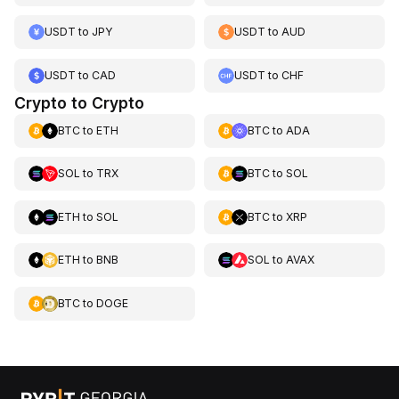
USDT
to
JPY
USDT
to
AUD
USDT
to
CAD
USDT
to
CHF
Crypto to Crypto
BTC
to
ETH
BTC
to
ADA
SOL
to
TRX
BTC
to
SOL
ETH
to
SOL
BTC
to
XRP
ETH
to
BNB
SOL
to
AVAX
BTC
to
DOGE