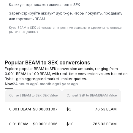
Калькулятор покажет эквивалент в SEK
Зарегистрируйте аккаунт Bybit-ge, чтобы покупать, продавать
или торговать BEAM
Курс BEAM к SEK обновляется в режиме реального времени на основе
рыночных данных.
Popular BEAM to SEK conversions
Explore popular BEAM to SEK conversion amounts, ranging from
0.001 BEAM to 100 BEAM, with real-time conversion values based on
Bybit-ge's aggregated market-maker quotes.
Now
24 hours ago
1 month ago
1 year ago
Convert BEAM to SEK
SEK Value
Convert SEK to BEAM
BEAM Value
0.001 BEAM
$0.00001307
$1
76.53 BEAM
0.01 BEAM
$0.00013066
$10
765.33 BEAM