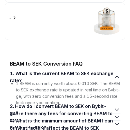
-
-
BEAM to SEK Conversion FAQ
1. What is the current BEAM to SEK exchange
rate?
1 BEAM is currently worth about 0.013 SEK. The BEAM
to SEK exchange rate is updated in real time on Bybit-
ge, with zero conversion fees and a 15-second rate
lock once you confirm.
2. How do I convert BEAM to SEK on Bybit-
ge?
3. Are there any fees for converting BEAM to
SEK?
4. What is the minimum amount of BEAM I can
convert to SEK?
5. What factors affect the BEAM to SEK