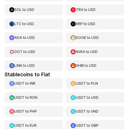
SOL
to
USD
TRX
to
USD
LTC
to
USD
XRP
to
USD
ADA
to
USD
DOGE
to
USD
DOT
to
USD
AVAX
to
USD
LINK
to
USD
SHIB
to
USD
Stablecoins to Fiat
USDT
to
INR
USDT
to
PLN
USDT
to
RON
USDT
to
USD
USDT
to
PHP
USDT
to
VND
USDT
to
EUR
USDT
to
GBP