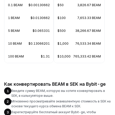
0.1 BEAM
$0.00130662
$50
3,826.67 BEAM
1 BEAM
$0.0130662
$100
7,653.33 BEAM
5 BEAM
$0.065331
$500
38,266.67 BEAM
10 BEAM
$0.13066201
$1,000
76,533.34 BEAM
100 BEAM
$1.31
$10,000
765,333.42 BEAM
Как конвертировать BEAM в SEK на Bybit-ge
Введите сумму BEAM, которую вы хотите конвертировать в
1
SEK, в калькуляторе выше.
Мгновенно просматривайте эквивалентную стоимость в SEK на
2
основе текущего курса обмена BEAM к SEK.
Зарегистрируйте бесплатный аккаунт Bybit-ge, чтобы
3