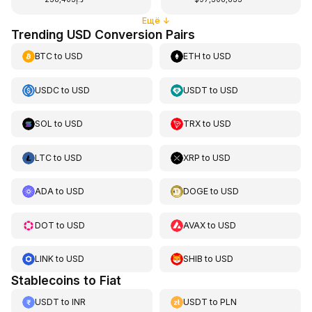
Ещё
↓
Trending USD Conversion Pairs
BTC
to
USD
ETH
to
USD
USDC
to
USD
USDT
to
USD
SOL
to
USD
TRX
to
USD
LTC
to
USD
XRP
to
USD
ADA
to
USD
DOGE
to
USD
DOT
to
USD
AVAX
to
USD
LINK
to
USD
SHIB
to
USD
Stablecoins to Fiat
USDT
to
INR
USDT
to
PLN