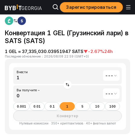
Зарегистрироваться
Home
Грузинский лари(GEL) to Satoshis Vision(SATS)
$
Конвертация 1 GEL (Грузинский лари) в
SATS (SATS)
1 GEL ≈ 37,335,030.03951947 SATS
▼
-2.67%
24h
Последнее обновление
：
2026/08/08 22:59
(
GMT+0
)
Внести
---
Вы получите ~
---
0.001
0.01
0.1
1
5
10
100
Конвертер
Нулевые комиссии · 350+ криптоактивов · 40+ фиатных валют