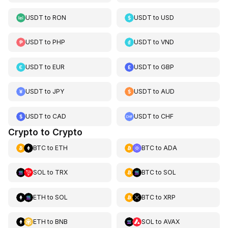
USDT
to
RON
USDT
to
USD
USDT
to
PHP
USDT
to
VND
USDT
to
EUR
USDT
to
GBP
USDT
to
JPY
USDT
to
AUD
USDT
to
CAD
USDT
to
CHF
Crypto to Crypto
BTC
to
ETH
BTC
to
ADA
SOL
to
TRX
BTC
to
SOL
ETH
to
SOL
BTC
to
XRP
ETH
to
BNB
SOL
to
AVAX