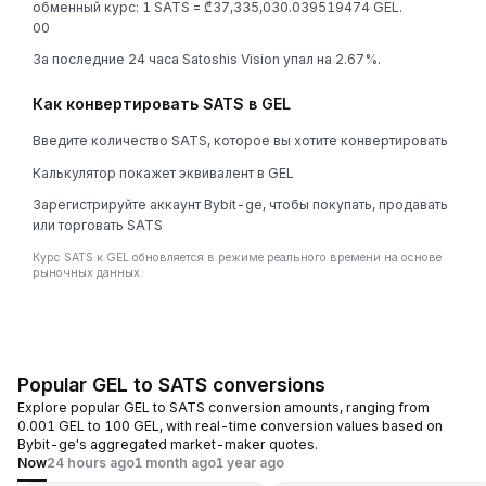
обменный курс: 1 SATS = ₾37,335,030.039519474 GEL.
0
0
За последние 24 часа Satoshis Vision упал на 2.67%.
Как конвертировать SATS в GEL
Введите количество SATS, которое вы хотите конвертировать
Калькулятор покажет эквивалент в GEL
Зарегистрируйте аккаунт Bybit-ge, чтобы покупать, продавать
или торговать SATS
Курс SATS к GEL обновляется в режиме реального времени на основе
рыночных данных.
Popular GEL to SATS conversions
Explore popular GEL to SATS conversion amounts, ranging from
0.001 GEL to 100 GEL, with real-time conversion values based on
Bybit-ge's aggregated market-maker quotes.
Now
24 hours ago
1 month ago
1 year ago