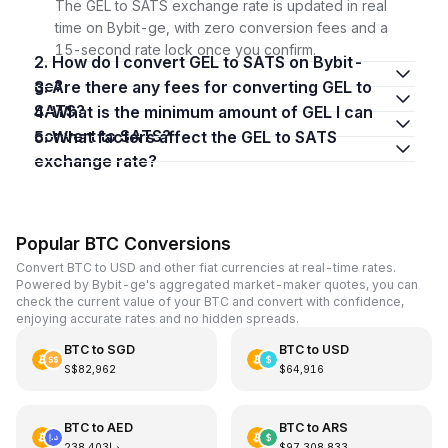
The GEL to SATS exchange rate is updated in real
time on Bybit-ge, with zero conversion fees and a
15-second rate lock once you confirm.
2. How do I convert GEL to SATS on Bybit-
ge?
3. Are there any fees for converting GEL to
SATS?
4. What is the minimum amount of GEL I can
convert to SATS?
5. What factors affect the GEL to SATS
exchange rate?
Popular BTC Conversions
Convert BTC to USD and other fiat currencies at real-time rates.
Powered by Bybit-ge's aggregated market-maker quotes, you can
check the current value of your BTC and convert with confidence,
enjoying accurate rates and no hidden spreads.
BTC
to
SGD
BTC
to
USD
S$82,962
$64,916
BTC
to
AED
BTC
to
ARS
د.إ238,403
$97,308,833