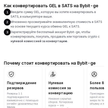
Как конвертировать GEL в SATS на Bybit-ge
Введите сумму GEL, которую вы хотите конвертировать в
1
SATS, в калькуляторе выше.
Мгновенно просматривайте эквивалентную стоимость в SATS
2
на основе текущего курса обмена GEL к SATS.
Зарегистрируйте бесплатный аккаунт Bybit-ge, чтобы
3
конвертировать, покупать, продавать или торговать crypto с
нулевой комиссией за конвертацию
.
Почему стоит конвертировать на Bybit-ge
Подтверждение
Нулевая
Более 86
резервов
комиссия за
пользова
конвертацию
Резервы 1:1
Присоединяйт
подтверждаются
одной из вед
Никаких скрытых
ежемесячно с помощью
мира по торг
сборов. Котировка
ончейн-доказательства
объему и лик
курса — это
Merkle.