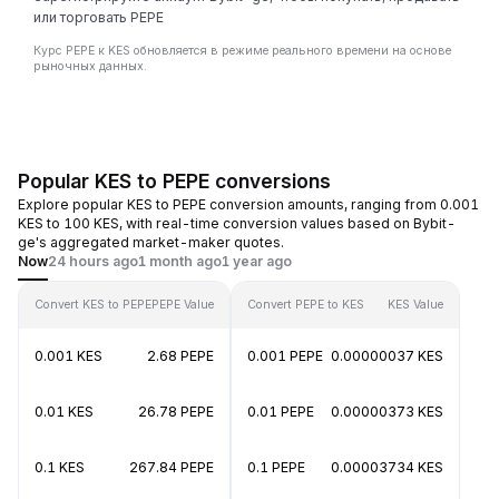
или торговать PEPE
Курс PEPE к KES обновляется в режиме реального времени на основе
рыночных данных.
Popular KES to PEPE conversions
Explore popular KES to PEPE conversion amounts, ranging from 0.001
KES to 100 KES, with real-time conversion values based on Bybit-
ge's aggregated market-maker quotes.
Now
24 hours ago
1 month ago
1 year ago
Convert KES to PEPE
PEPE Value
Convert PEPE to KES
KES Value
0.001 KES
2.68 PEPE
0.001 PEPE
0.00000037 KES
0.01 KES
26.78 PEPE
0.01 PEPE
0.00000373 KES
0.1 KES
267.84 PEPE
0.1 PEPE
0.00003734 KES