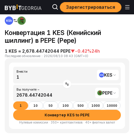
Зарегистрироваться
Home
KES to PEPE
Конвертация 1 KES (Кенийский
шиллинг) в PEPE (Pepe)
1 KES ≈ 2,678.44742044 PEPE
▼
-0.42%
24h
Последнее обновление
：
2026/08/10 08:43
(
GMT+0
)
Внести
KES
Вы получите ~
PEPE
1
10
50
100
500
1000
10000
Конвертер KES to PEPE
Нулевые комиссии · 350+ криптоактивов · 40+ фиатных валют