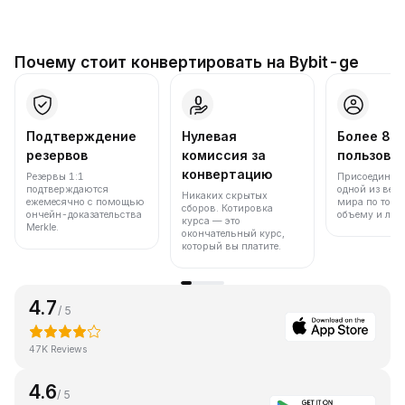
Почему стоит конвертировать на Bybit-ge
Подтверждение
Нулевая
Более 86
резервов
комиссия за
пользова
конвертацию
Резервы 1:1
Присоединяйт
подтверждаются
одной из вед
Никаких скрытых
ежемесячно с помощью
мира по торг
сборов. Котировка
ончейн-доказательства
объему и лик
курса — это
Merkle.
окончательный курс,
который вы платите.
4.7
/ 5
47K Reviews
4.6
/ 5