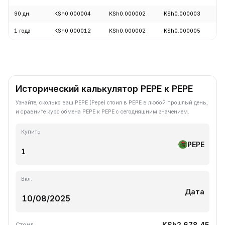
90 дн.
KSh0.000004
KSh0.000002
KSh0.000003
+
1 года
KSh0.000012
KSh0.000002
KSh0.000005
-
Исторический калькулятор PEPE к PEPE
Узнайте, сколько ваш PEPE (Pepe) стоил в PEPE в любой прошлый день,
и сравните курс обмена PEPE к PEPE с сегодняшним значением.
Купить
PEPE
Вкл.
Дата
KSh2,678.45
Стоил