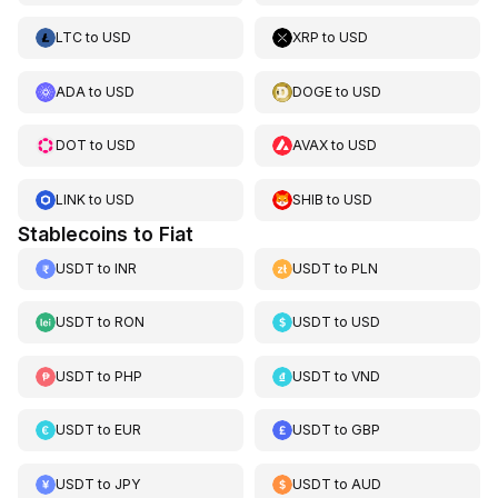
LTC
to
USD
XRP
to
USD
ADA
to
USD
DOGE
to
USD
DOT
to
USD
AVAX
to
USD
LINK
to
USD
SHIB
to
USD
Stablecoins to Fiat
USDT
to
INR
USDT
to
PLN
USDT
to
RON
USDT
to
USD
USDT
to
PHP
USDT
to
VND
USDT
to
EUR
USDT
to
GBP
USDT
to
JPY
USDT
to
AUD