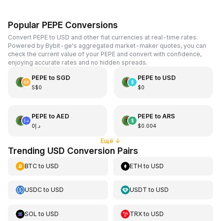
Popular PEPE Conversions
Convert PEPE to USD and other fiat currencies at real-time rates.
Powered by Bybit-ge's aggregated market-maker quotes, you can
check the current value of your PEPE and convert with confidence,
enjoying accurate rates and no hidden spreads.
PEPE
to
SGD
PEPE
to
USD
S$0
$0
PEPE
to
AED
PEPE
to
ARS
د.إ0
$0.004
Ещё
↓
Trending USD Conversion Pairs
BTC
to
USD
ETH
to
USD
USDC
to
USD
USDT
to
USD
SOL
to
USD
TRX
to
USD