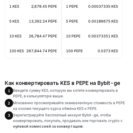
1 KES
2,678.45 PEPE
1 PEPE
0.00037335 KES
5 KES
13,392.24 PEPE
5 PEPE
0.00186675 KES
10 KES
26,784.47 PEPE
10 PEPE
0.00373351 KES
100 KES
267,844.74 PEPE
100 PEPE
0.0373 KES
Как конвертировать KES в PEPE на Bybit-ge
Введите сумму KES, которую вы хотите конвертировать в
1
PEPE, в калькуляторе выше.
Мгновенно просматривайте эквивалентную стоимость в PEPE
2
на основе текущего курса обмена KES к PEPE.
Зарегистрируйте бесплатный аккаунт Bybit-ge, чтобы
3
конвертировать, покупать, продавать или торговать crypto с
нулевой комиссией за конвертацию
.