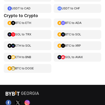
USDT
to
CAD
USDT
to
CHF
Crypto to Crypto
BTC
to
ETH
BTC
to
ADA
SOL
to
TRX
BTC
to
SOL
ETH
to
SOL
BTC
to
XRP
ETH
to
BNB
SOL
to
AVAX
BTC
to
DOGE