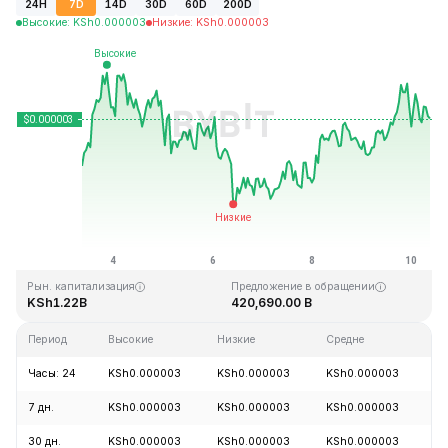
24H
7D
14D
30D
60D
200D
Высокие
:
KSh
0.000003
Низкие
:
KSh
0.000003
Последнее обновление: 08:43 GMT+0 2026-08-10
Исторический максимум
Минимум за всё время
KSh0.000028
KSh0.000000
Рын. капитализация
Предложение в обращении
KSh1.22B
420,690.00 B
Период
Высокие
Низкие
Средне
Из
Часы: 24
KSh0.000003
KSh0.000003
KSh0.000003
+
7 дн.
KSh0.000003
KSh0.000003
KSh0.000003
+
30 дн.
KSh0.000003
KSh0.000003
KSh0.000003
+