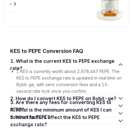
-
-
KES to PEPE Conversion FAQ
1. What is the current KES to PEPE exchange
rate?
1 KES is currently worth about 2,678.447 PEPE. The
KES to PEPE exchange rate is updated in real time on
Bybit-ge, with zero conversion fees and a 15-
second rate lock once you confirm.
2. How do I convert KES to PEPE on Bybit-ge?
3. Are there any fees for converting KES to
PEPE?
4. What is the minimum amount of KES I can
convert to PEPE?
5. What factors affect the KES to PEPE
exchange rate?