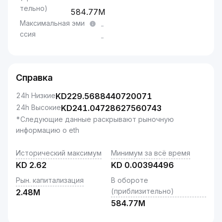
тельно)
584.77M
Максимальная эми
-
ссия
-
Справка
24h Низкие
KD
229.5688440720071
24h Высокие
KD
241.04728627560743
*Следующие данные раскрывают рыночную
информацию о eth
Исторический максимум
Минимум за всё время
KD
2.62
KD
0.00394496
Рын. капитализация
В обороте
(приблизительно)
2.48M
584.77M