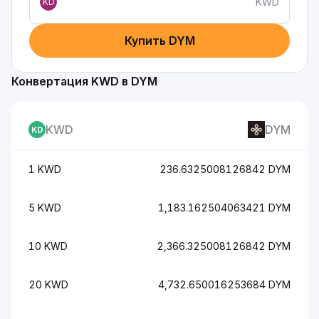
KWD
KD
Купить DYM
Конвертация KWD в DYM
KWD
DYM
1 KWD
236.6325008126842 DYM
5 KWD
1,183.162504063421 DYM
10 KWD
2,366.325008126842 DYM
20 KWD
4,732.650016253684 DYM