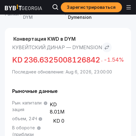
Зарегистрироваться
Курс Dymension
Кувейтский динар to
Рынки
DYM
Dymension
Конвертация KWD в DYM
КУВЕЙТСКИЙ ДИНАР — DYMENSION
KD
236.6325008126842
-1.54%
Последнее обновление: Aug 6, 2026, 23:00:00
Рыночные данные
Рын. капитали
зация
8.01M
объем, 24Ч
0
В обороте
(приблизи