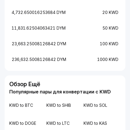
4,732.650016253684 DYM
20 KWD
11,831.62504063421 DYM
50 KWD
23,663.25008126842 DYM
100 KWD
236,632.5008126842 DYM
1000 KWD
Обзор Ещё
Популярные пары для конвертации с KWD
KWD to BTC
KWD to SHIB
KWD to SOL
KWD to DOGE
KWD to LTC
KWD to KAS