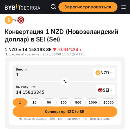
Зарегистрироваться
Home
NZD to SEI
Конвертация 1 NZD (Новозеландский
доллар) в SEI (Sei)
1 NZD ≈ 14.158163 SEI
▼
-0.91%
24h
Последнее обновление
：
2026/08/08 11:57
(
GMT+0
)
Внести
NZD
Вы получите ~
SEI
1
10
50
100
500
1000
10000
Конвертер NZD to SEI
Нулевые комиссии · 350+ криптоактивов · 40+ фиатных валют