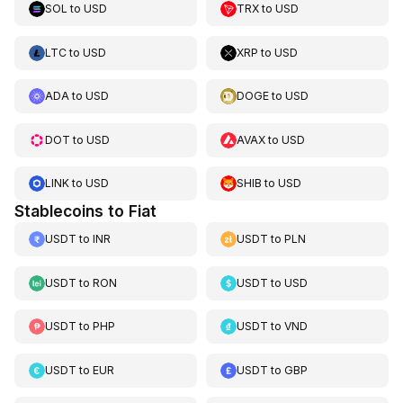
SOL
to
USD
TRX
to
USD
LTC
to
USD
XRP
to
USD
ADA
to
USD
DOGE
to
USD
DOT
to
USD
AVAX
to
USD
LINK
to
USD
SHIB
to
USD
Stablecoins to Fiat
USDT
to
INR
USDT
to
PLN
USDT
to
RON
USDT
to
USD
USDT
to
PHP
USDT
to
VND
USDT
to
EUR
USDT
to
GBP