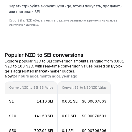
Зарегистрируйте аккаунт Bybit-ge, чтобы покупать, продавать
или торговать SEI
Курс SEI к NZD обновляется в режиме реального времени на основе
рыночных данных.
Popular NZD to SEI conversions
Explore popular NZD to SEI conversion amounts, ranging from 0.001
NZD to 100 NZD, with real-time conversion values based on Bybit-
ge's aggregated market-maker quotes.
Now
24 hours ago
1 month ago
1 year ago
Convert NZD to SEI
SEI Value
Convert SEI to NZD
NZD Value
$1
14.16 SEI
0.001 SEI
$0.00007063
$10
141.58 SEI
0.01 SEI
$0.00070631
$50
707.91 SEI
0.1 SEI
$0.00706306