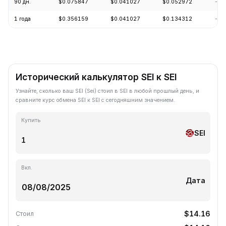
90 дн.
$0.075847
$0.041027
$0.052972
-13
1 года
$0.356159
$0.041027
$0.134312
-86
Исторический калькулятор SEI к SEI
Узнайте, сколько ваш SEI (Sei) стоил в SEI в любой прошлый день, и
сравните курс обмена SEI к SEI с сегодняшним значением.
Купить
SEI
Вкл.
Дата
$14.16
Стоил