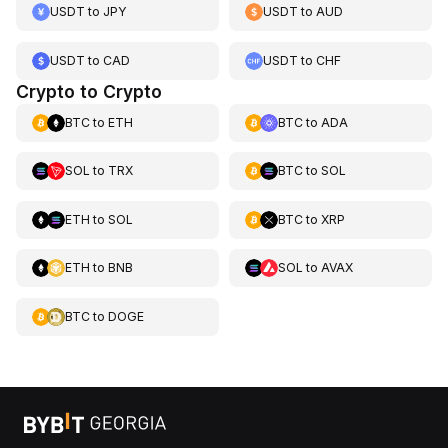
USDT
to
JPY
USDT
to
AUD
USDT
to
CAD
USDT
to
CHF
Crypto to Crypto
BTC
to
ETH
BTC
to
ADA
SOL
to
TRX
BTC
to
SOL
ETH
to
SOL
BTC
to
XRP
ETH
to
BNB
SOL
to
AVAX
BTC
to
DOGE