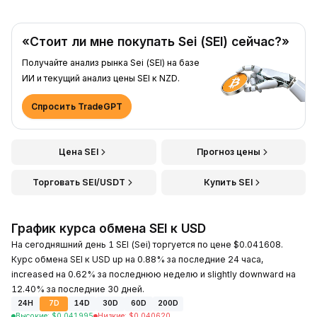
«Стоит ли мне покупать Sei (SEI) сейчас?»
Получайте анализ рынка Sei (SEI) на базе
ИИ и текущий анализ цены SEI к NZD.
Спросить TradeGPT
Цена SEI
Прогноз цены
Торговать SEI/USDT
Купить SEI
График курса обмена SEI к USD
На сегодняшний день 1 SEI (Sei) торгуется по цене $0.041608.
Курс обмена SEI к USD up на 0.88% за последние 24 часа,
increased на 0.62% за последнюю неделю и slightly downward на
12.40% за последние 30 дней.
24H
7D
14D
30D
60D
200D
Высокие
:
$
0.041995
Низкие
:
$
0.040620