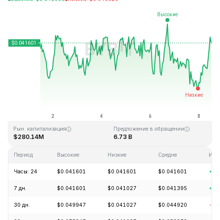
Последнее обновление: 11:57 GMT+0 2026-08-08
Исторический максимум
Минимум за всё время
$1.14
$0.040542
Рын. капитализация
Предложение в обращении
$280.14M
6.73 B
Период
Высокие
Низкие
Средне
Изм
Часы: 24
$0.041601
$0.041601
$0.041601
+0.
7 дн.
$0.041601
$0.041027
$0.041395
+0.
30 дн.
$0.049947
$0.041027
$0.044920
-12