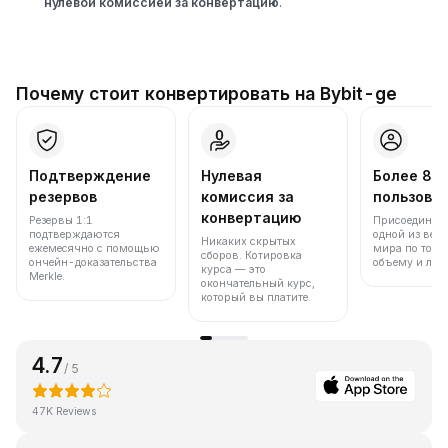
нулевой комиссией за конвертацию
.
Почему стоит конвертировать на Bybit-ge
Подтверждение
Нулевая
Более 86
резервов
комиссия за
пользова
конвертацию
Резервы 1:1
Присоединяйт
подтверждаются
одной из вед
Никаких скрытых
ежемесячно с помощью
мира по торг
сборов. Котировка
ончейн-доказательства
объему и лик
курса — это
Merkle.
окончательный курс,
который вы платите.
4.7
/ 5
47K Reviews