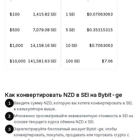
$100
1,415.82 SEI
1 SEI
$0.07063063
$500
7,079.08 SEI
5 SEI
$0.35315315
$1,000
14,158.16 SEI
10 SEI
$0.7063063
$10,000
141,581.63 SEI
100 SEI
$7.06
Как конвертировать NZD в SEI на Bybit-ge
Введите сумму NZD, которую вы хотите конвертировать в SEI,
1
в калькуляторе выше.
Мгновенно просматривайте эквивалентную стоимость в SEI на
2
основе текущего курса обмена NZD к SEI.
Зарегистрируйте бесплатный аккаунт Bybit-ge, чтобы
3
конвертировать, покупать, продавать или торговать crypto с