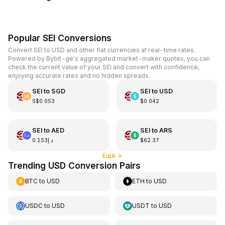
Popular SEI Conversions
Convert SEI to USD and other fiat currencies at real-time rates.
Powered by Bybit-ge's aggregated market-maker quotes, you can
check the current value of your SEI and convert with confidence,
enjoying accurate rates and no hidden spreads.
SEI
to
SGD
SEI
to
USD
S$0.053
$0.042
SEI
to
AED
SEI
to
ARS
د.إ0.153
$62.37
Ещё
↓
Trending USD Conversion Pairs
BTC
to
USD
ETH
to
USD
USDC
to
USD
USDT
to
USD