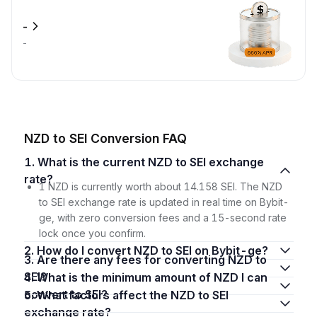
-
-
NZD to SEI Conversion FAQ
1. What is the current NZD to SEI exchange
rate?
1 NZD is currently worth about 14.158 SEI. The NZD
to SEI exchange rate is updated in real time on Bybit-
ge, with zero conversion fees and a 15-second rate
lock once you confirm.
2. How do I convert NZD to SEI on Bybit-ge?
3. Are there any fees for converting NZD to
SEI?
4. What is the minimum amount of NZD I can
convert to SEI?
5. What factors affect the NZD to SEI
exchange rate?