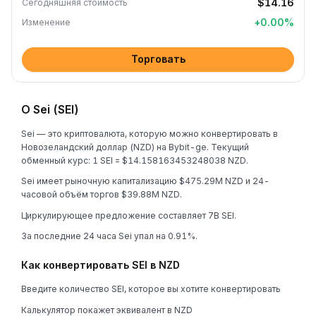
$14.16
Сегодняшняя стоимость
+
0.00
%
Изменение
Торговать
О Sei (SEI)
Sei — это криптовалюта, которую можно конвертировать в
Новозеландский доллар (NZD) на Bybit-ge. Текущий
обменный курс: 1 SEI = $14.158163453248038 NZD.
Sei имеет рыночную капитализацию $475.29M NZD и 24-
часовой объём торгов $39.88M NZD.
Циркулирующее предложение составляет 7B SEI.
За последние 24 часа Sei упал на 0.91%.
Как конвертировать SEI в NZD
Введите количество SEI, которое вы хотите конвертировать
Калькулятор покажет эквивалент в NZD