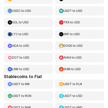
USDC
to
USD
USDT
to
USD
SOL
to
USD
TRX
to
USD
LTC
to
USD
XRP
to
USD
ADA
to
USD
DOGE
to
USD
DOT
to
USD
AVAX
to
USD
LINK
to
USD
SHIB
to
USD
Stablecoins to Fiat
USDT
to
INR
USDT
to
PLN
USDT
to
RON
USDT
to
USD
USDT
to
PHP
USDT
to
VND