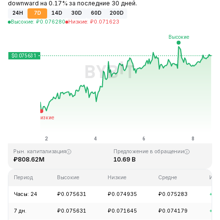
downward на 0.17% за последние 30 дней.
24H
7D
14D
30D
60D
200D
Высокие
:
₽
0.076280
Низкие
:
₽
0.071623
Последнее обновление: 17:40 GMT+0 2026-08-08
Исторический максимум
Минимум за всё время
₽1.29
₽0.067711
Рын. капитализация
Предложение в обращении
₽808.62M
10.69 B
Период
Высокие
Низкие
Средне
Изм
Часы: 24
₽0.075631
₽0.074935
₽0.075283
+0.
7 дн.
₽0.075631
₽0.071645
₽0.074179
+4.