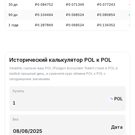
30 дн.
₽0.084752
₽0.071349
₽0.077243
-0.
90 дн.
₽0.104464
₽0.068524
₽0.080854
+1.
1 года
₽0.287869
₽0.068524
₽0.134352
-68
Исторический калькулятор POL к POL
Узнайте, сколько ваш POL (Polygon Ecosystem Token) стоил в POL в
любой прошлый день, и сравните курс обмена POL к POL с
сегодняшним значением.
Купить
POL
Вкл.
Дата