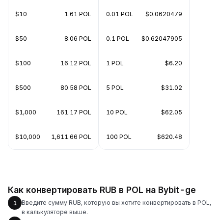
$10
1.61 POL
0.01 POL
$0.0620479
$50
8.06 POL
0.1 POL
$0.62047905
$100
16.12 POL
1 POL
$6.20
$500
80.58 POL
5 POL
$31.02
$1,000
161.17 POL
10 POL
$62.05
$10,000
1,611.66 POL
100 POL
$620.48
Как конвертировать RUB в POL на Bybit-ge
Введите сумму RUB, которую вы хотите конвертировать в POL,
1
в калькуляторе выше.