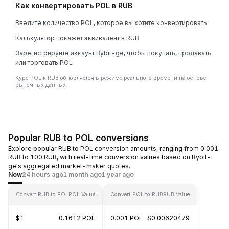
Как конвертировать POL в RUB
Введите количество POL, которое вы хотите конвертировать
Калькулятор покажет эквивалент в RUB
Зарегистрируйте аккаунт Bybit-ge, чтобы покупать, продавать
или торговать POL
Курс POL к RUB обновляется в режиме реального времени на основе
рыночных данных.
Popular RUB to POL conversions
Explore popular RUB to POL conversion amounts, ranging from 0.001
RUB to 100 RUB, with real-time conversion values based on Bybit-
ge's aggregated market-maker quotes.
Now
24 hours ago
1 month ago
1 year ago
Convert RUB to POL
POL Value
Convert POL to RUB
RUB Value
$1
0.1612 POL
0.001 POL
$0.00620479