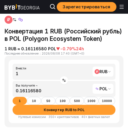
Зарегистрироваться
Home
RUB to POL
Конвертация 1 RUB (Российский рубль)
в POL (Polygon Ecosystem Token)
1 RUB ≈ 0.16116580 POL
▼
-0.79%
24h
Последнее обновление
：
2026/08/08 17:40
(
GMT+0
)
Внести
RUB
Вы получите ~
POL
1
10
50
100
500
1000
10000
Конвертер RUB to POL
Нулевые комиссии · 350+ криптоактивов · 40+ фиатных валют