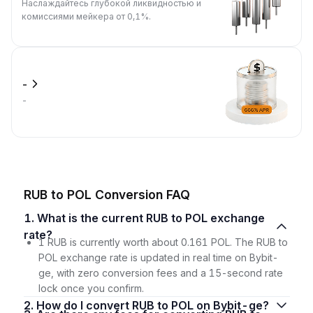
Наслаждайтесь глубокой ликвидностью и
комиссиями мейкера от 0,1%.
-
-
RUB to POL Conversion FAQ
1. What is the current RUB to POL exchange
rate?
1 RUB is currently worth about 0.161 POL. The RUB to
POL exchange rate is updated in real time on Bybit-
ge, with zero conversion fees and a 15-second rate
lock once you confirm.
2. How do I convert RUB to POL on Bybit-ge?