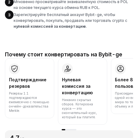
Мгновенно просматривайте эквивалентную стоимость в POL
2
на основе текущего курса обмена RUB к POL.
Зарегистрируйте бесплатный аккаунт Bybit-ge, чтобы
3
конвертировать, покупать, продавать или торговать crypto с
нулевой комиссией за конвертацию
.
Почему стоит конвертировать на Bybit-ge
Подтверждение
Нулевая
Более 86
резервов
комиссия за
пользова
конвертацию
Резервы 1:1
Присоединяйт
подтверждаются
одной из вед
Никаких скрытых
ежемесячно с помощью
мира по торг
сборов. Котировка
ончейн-доказательства
объему и лик
курса — это
Merkle.
окончательный курс,
который вы платите.