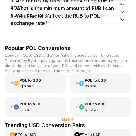
3. Are there any fees for converting RUB to
POL?
4. What is the minimum amount of RUB I can
convert to POL?
5. What factors affect the RUB to POL
exchange rate?
Popular POL Conversions
Convert POL to USD and other fiat currencies at real-time rates.
Powered by Bybit-ge's aggregated market-maker quotes, you can
check the current value of your POL and convert with confidence,
enjoying accurate rates and no hidden spreads.
POL
to
SGD
POL
to
USD
S$0.097
$0.076
POL
to
AED
POL
to
ARS
د.إ0.278
$113.36
Ещё
↓
Trending USD Conversion Pairs
BTC
to
USD
ETH
to
USD