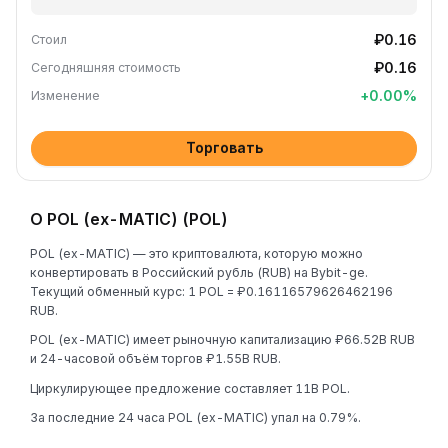
₽0.16
Стоил
₽0.16
Сегодняшняя стоимость
+
0.00
%
Изменение
Торговать
О POL (ex-MATIC) (POL)
POL (ex-MATIC) — это криптовалюта, которую можно
конвертировать в Российский рубль (RUB) на Bybit-ge.
Текущий обменный курс: 1 POL = ₽0.16116579626462196
RUB.
POL (ex-MATIC) имеет рыночную капитализацию ₽66.52B RUB
и 24-часовой объём торгов ₽1.55B RUB.
Циркулирующее предложение составляет 11B POL.
За последние 24 часа POL (ex-MATIC) упал на 0.79%.