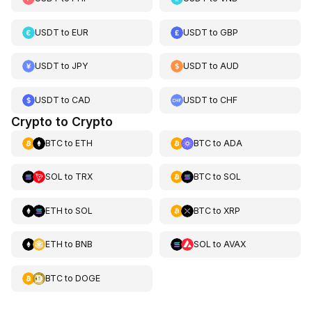
USDT
to
EUR
USDT
to
GBP
USDT
to
JPY
USDT
to
AUD
USDT
to
CAD
USDT
to
CHF
Crypto to Crypto
BTC
to
ETH
BTC
to
ADA
SOL
to
TRX
BTC
to
SOL
ETH
to
SOL
BTC
to
XRP
ETH
to
BNB
SOL
to
AVAX
BTC
to
DOGE